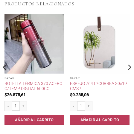
PRODUCTOS RELACIONADOS
BAZAR
BAZAR
BOTELLA TÉRMICA 370 ACERO
ESPEJO 764 C/CORREA 30×19
C/TEMP DIGITAL 500CC.
CMS *
$
26.575,61
$
9.288,06
chos cantidad
Botella Térmica 370 Acero c/Temp Digital 500cc. cantidad
Espejo 764 c/Correa 30x19 cms * canti
AÑADIR AL CARRITO
AÑADIR AL CARRITO