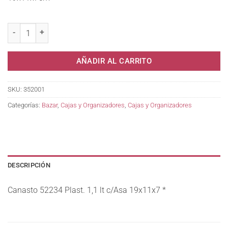
Canasto 52234 Plast. 1,1 lt c/Asa 19x11x7 * cantidad
AÑADIR AL CARRITO
SKU:
352001
Categorías:
Bazar
,
Cajas y Organizadores
,
Cajas y Organizadores
DESCRIPCIÓN
Canasto 52234 Plast. 1,1 lt c/Asa 19x11x7 *