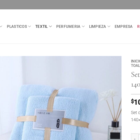
PLASTICOS
TEXTIL
PERFUMERIA
LIMPIEZA
EMPRESA
R
INICI
TOA
Set
14
$
1
Set 
140×
Set T