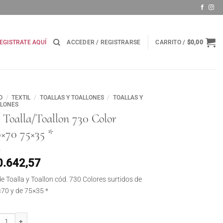
EGISTRATE AQUÍ
ACCEDER / REGISTRARSE
CARRITO /
$
0,00
O
/
TEXTIL
/
TOALLAS Y TOALLONES
/
TOALLAS Y
LLONES
 Toalla/Toallon 730 Color
0×70 75×35 *
0.642,57
de Toalla y Toallon cód. 730 Colores surtidos de
70 y de 75×35 *
oalla/Toallon 730 Color 140x70 75x35 * cantidad