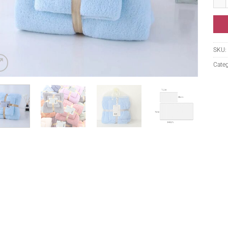
SKU:
Categ