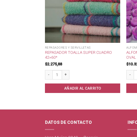
REPASADORES Y SERVILLETAS
ALFOM
MORY FOAM
REPASADOR TOALLA SUPER CUADRO
ALFO
.
42×60*
OVAL 
$
2.275,88
$
10.3
Foam Fotografica 45x65. cantidad
Repasador Toalla Super Cuadro 42x60* cantidad
Alfomb
AL CARRITO
AÑADIR AL CARRITO
DATOS DE CONTACTO
INF