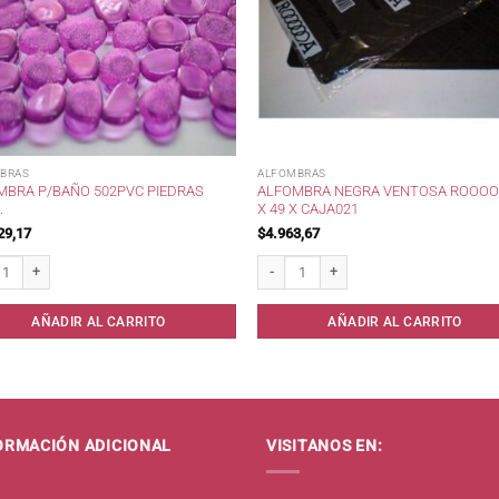
BRAS
ALFOMBRAS
MBRA P/BAÑO 502PVC PIEDRAS
ALFOMBRA NEGRA VENTOSA ROOOO
.
X 49 X CAJA021
29,17
$
4.963,67
ra p/Baño 502pvc PIEDRAS OVAL . cantidad
Alfombra negra ventosa Rooooa 36 x 49 
AÑADIR AL CARRITO
AÑADIR AL CARRITO
ORMACIÓN ADICIONAL
VISITANOS EN: