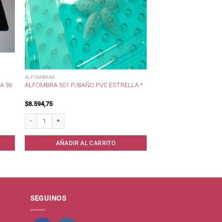
ALFOMBRAS
A 36
ALFOMBRA 501 P/BAÑO PVC ESTRELLA *
$
8.594,75
x caja021 cantidad
Alfombra 501 p/Baño pvc ESTRELLA * cantidad
AÑADIR AL CARRITO
SEGUINOS