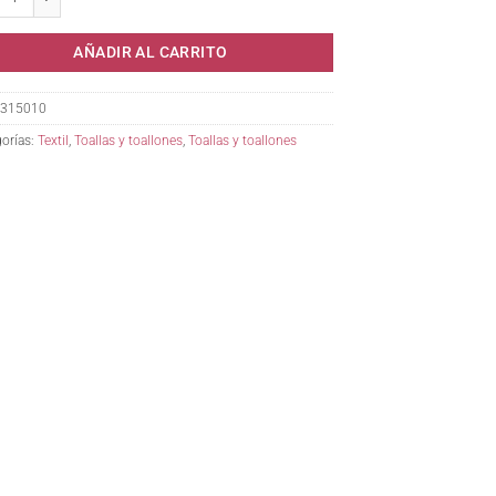
AÑADIR AL CARRITO
315010
orías:
Textil
,
Toallas y toallones
,
Toallas y toallones