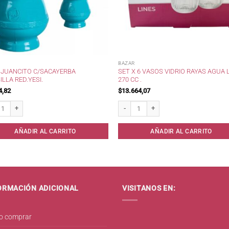
BAZAR
 JUANCITO C/SACAYERBA
SET X 6 VASOS VIDRIO RAYAS AGUA 
LLA RED.YESI.
270 CC .
4,82
$
13.664,07
uancito c/SacaYerba Bombilla Red.Yesi. cantidad
Set x 6 Vasos Vidrio Rayas Agua Lines 27
AÑADIR AL CARRITO
AÑADIR AL CARRITO
ORMACIÓN ADICIONAL
VISITANOS EN:
 comprar