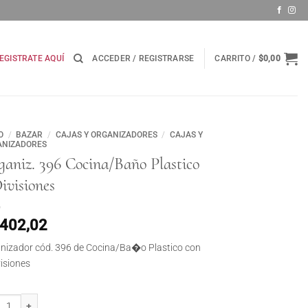
EGISTRATE AQUÍ
ACCEDER / REGISTRARSE
CARRITO /
$
0,00
O
/
BAZAR
/
CAJAS Y ORGANIZADORES
/
CAJAS Y
ANIZADORES
aniz. 396 Cocina/Baño Plastico
ivisiones
.402,02
nizador cód. 396 de Cocina/Ba�o Plastico con
visiones
iz. 396 Cocina/Baño Plastico 6 Divisiones cantidad