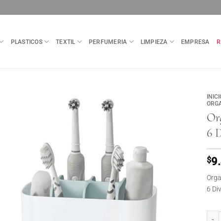
PLASTICOS
TEXTIL
PERFUMERIA
LIMPIEZA
EMPRESA
R
INICI
ORG
Org
6 D
$
9
Orga
6 Di
Organ