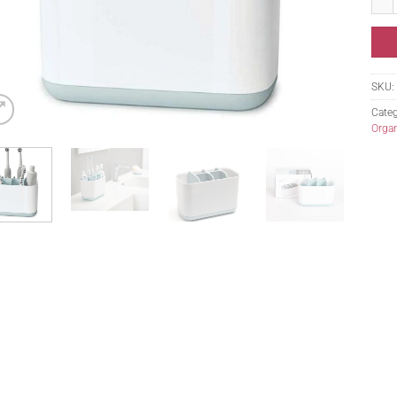
SKU:
Categ
Orga