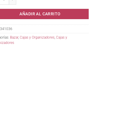
AÑADIR AL CARRITO
341036
orías:
Bazar
,
Cajas y Organizadores
,
Cajas y
nizadores