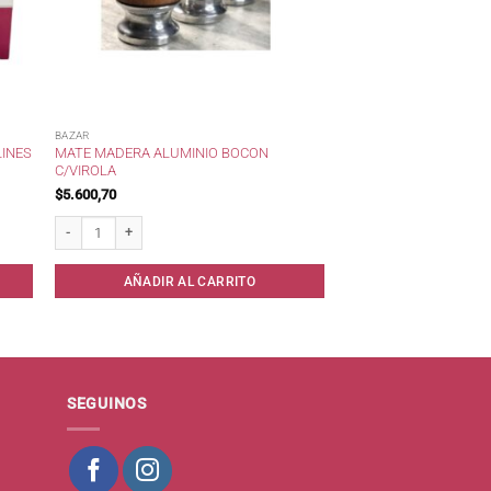
BAZAR
LINES
MATE MADERA ALUMINIO BOCON
C/VIROLA
$
5.600,70
0 cc . cantidad
Mate Madera Aluminio Bocon c/Virola cantidad
AÑADIR AL CARRITO
SEGUINOS