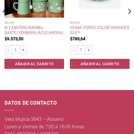
BAZAR
BAZAR
KIT MATERO BAMBU
GEMA VIDRIO COLOR GRANDES
(MATE/YERBERA/AZUCARERA)
523 *
$
9.573,50
$
789,64
 a 2 mt . cantidad
Kit Matero Bambu (Mate/Yerbera/Azucarera) cantidad
Gema Vidrio Color Grandes 523 * cantid
AÑADIR AL CARRITO
AÑADIR AL CARRITO
DATOS DE CONTACTO
Vera Mujica 3843
– Rosario
Lunes a Viernes de 7:00 a 16:00 horas