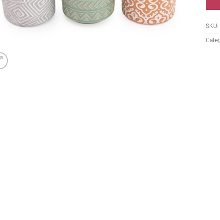
SKU:
Categ