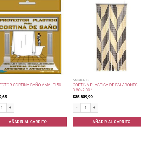
AMBIENTE
ECTOR CORTINA BAÑO AMALFI 50
CORTINA PLASTICA DE ESLABONES
0.80×2.00 *
9,65
$
35.839,99
tor Cortina Baño Amalfi 50 mic . cantidad
Cortina Plastica de Eslabones 0.80x2.00 
AÑADIR AL CARRITO
AÑADIR AL CARRITO