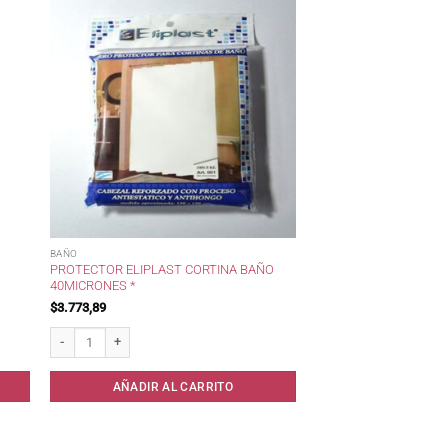
BAÑO
PROTECTOR ELIPLAST CORTINA BAÑO
40MICRONES *
$
3.773,89
* cantidad
Protector Eliplast Cortina Baño 40micrones * cantidad
AÑADIR AL CARRITO