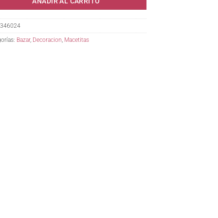
AÑADIR AL CARRITO
346024
orías:
Bazar
,
Decoracion
,
Macetitas