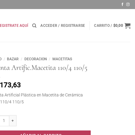
EGISTRATE AQUÍ
ACCEDER / REGISTRARSE
CARRITO /
$
0,00
O
/
BAZAR
/
DECORACION
/
MACETITAS
nta Artific.Macetita 110/4 110/5
.173,63
ta Artificial Plástica en Macetita de Cerámica
 110/4 110/5
a Artific.Macetita 110/4 110/5 cantidad