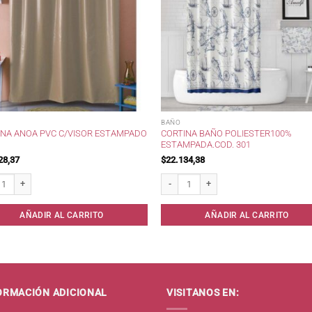
BAÑO
INA ANOA PVC C/VISOR ESTAMPADO
CORTINA BAÑO POLIESTER100%
ESTAMPADA.COD. 301
28,37
$
22.134,38
a Anoa PVC c/Visor Estampado . cantidad
Cortina Baño Poliester100% Estampada.
AÑADIR AL CARRITO
AÑADIR AL CARRITO
ORMACIÓN ADICIONAL
VISITANOS EN: