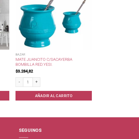
BAZAR
MATE JUANCITO C/SACAYERBA
BOMBILLA RED.YESI.
$
3.284,82
cod. 301 cantidad
Mate Juancito c/SacaYerba Bombilla Red.Yesi. cantidad
AÑADIR AL CARRITO
SEGUINOS