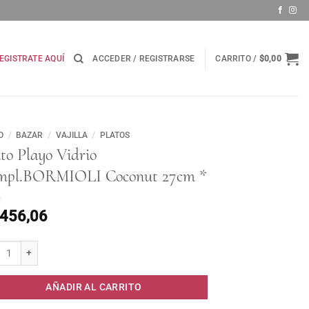
EGISTRATE AQUÍ
ACCEDER / REGISTRARSE
CARRITO /
$
0,00
O
/
BAZAR
/
VAJILLA
/
PLATOS
to Playo Vidrio
mpl.BORMIOLI Coconut 27cm *
.456,06
o Playo Vidrio Templ.BORMIOLI Coconut 27cm * cantidad
AÑADIR AL CARRITO