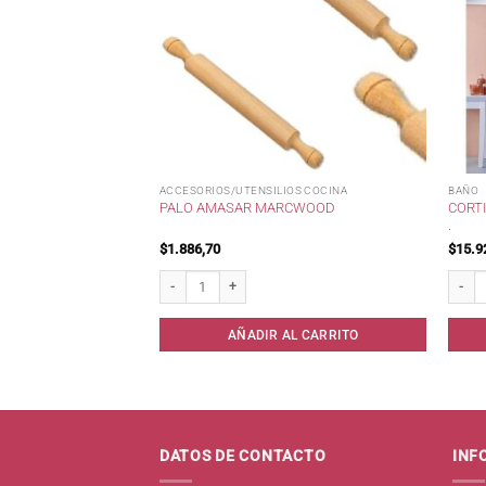
ACCESORIOS/UTENSILIOS COCINA
BAÑO
370 ACERO C/TEMP
CORT
PALO AMASAR MARCWOOD
.
$
1.886,70
$
15.9
cero c/Temp Digital 500cc. cantidad
Palo Amasar Marcwood cantidad
Cortin
AL CARRITO
AÑADIR AL CARRITO
DATOS DE CONTACTO
INF