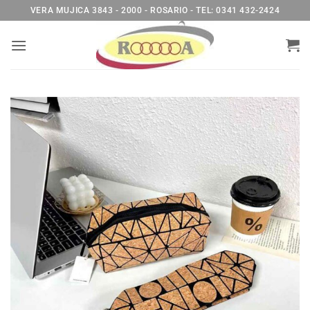
Saltar
VERA MUJICA 3843 - 2000 - ROSARIO - TEL: 0341 432-2424
al
contenido