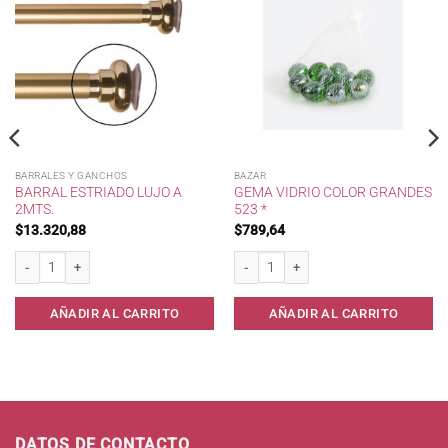
BARRALES Y GANCHOS
BAZAR
BARRAL ESTRIADO LUJO A
GEMA VIDRIO COLOR GRANDES
2MTS.
523 *
$
13.320,88
$
789,64
Barral Estriado Lujo a 2mts. cantidad
Gema Vidrio Color Grandes 523 * cantid
ed.Yesi. cantidad
AÑADIR AL CARRITO
AÑADIR AL CARRITO
DATOS DE CONTACTO