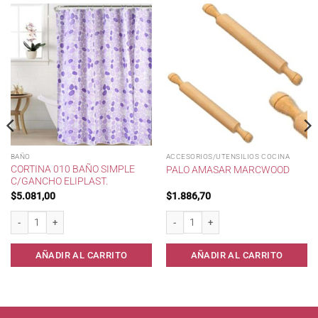
BAÑO
ACCESORIOS/UTENSILIOS COCINA
CORTINA 010 BAÑO SIMPLE
PALO AMASAR MARCWOOD
C/GANCHO ELIPLAST.
$
5.081,00
$
1.886,70
 270 cc . cantidad
Cortina 010 Baño Simple c/Gancho Eliplast. cantidad
Palo Amasar Marcwood cantidad
AÑADIR AL CARRITO
AÑADIR AL CARRITO