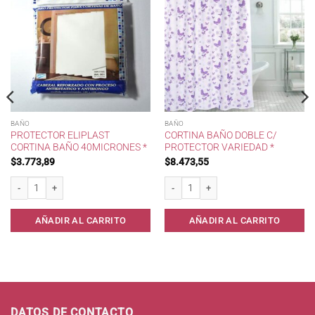
BAÑO
BAÑO
PROTECTOR ELIPLAST
CORTINA BAÑO DOBLE C/
CORTINA BAÑO 40MICRONES *
PROTECTOR VARIEDAD *
$
3.773,89
$
8.473,55
Protector Eliplast Cortina Baño 40micrones * cantidad
Cortina Baño Doble c/ protector Varieda
 Kolor * cantidad
AÑADIR AL CARRITO
AÑADIR AL CARRITO
DATOS DE CONTACTO