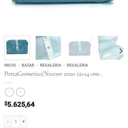
INICIO
/
BAZAR
/
REGALERIA
/
REGALERIA
PortaCosmetico/Neceser 2020 22×14 cms .
$
5.625,64
PortaCosmetico/Neceser 2020 22x14 cms . cantidad