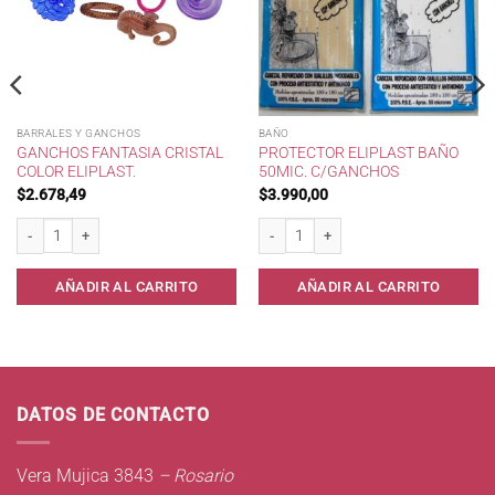
BARRALES Y GANCHOS
BAÑO
GANCHOS FANTASIA CRISTAL
PROTECTOR ELIPLAST BAÑO
COLOR ELIPLAST.
50MIC. C/GANCHOS
$
2.678,49
$
3.990,00
 cantidad
Ganchos Fantasia Cristal Color Eliplast. cantidad
Protector Eliplast Baño 50mic. c/Ganch
AÑADIR AL CARRITO
AÑADIR AL CARRITO
DATOS DE CONTACTO
Vera Mujica 3843
– Rosario