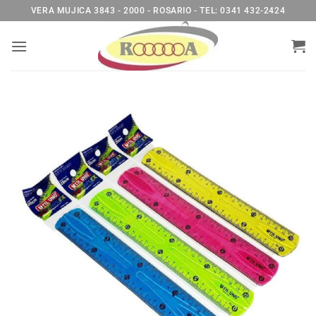
Saltar
VERA MUJICA 3843 - 2000 - ROSARIO - TEL: 0341 432-2424
al
contenido