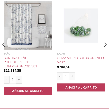
BAÑO
BAZAR
CORTINA BAÑO
GEMA VIDRIO COLOR GRANDES
POLIESTER100%
523 *
ESTAMPADA.COD. 301
$
789,64
$
22.134,38
Gema Vidrio Color Grandes 523 * cantid
Cortina Baño Poliester100% Estampada.cod. 301 cantidad
AÑADIR AL CARRITO
AÑADIR AL CARRITO