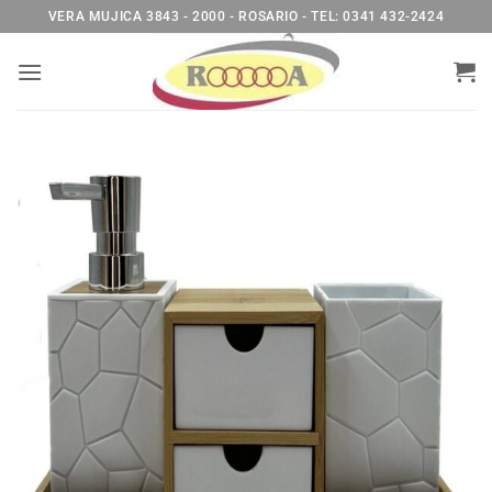
Saltar
VERA MUJICA 3843 - 2000 - ROSARIO - TEL: 0341 432-2424
al
contenido