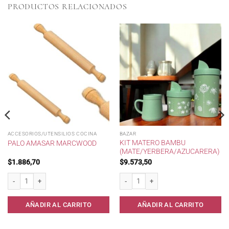
PRODUCTOS RELACIONADOS
ACCESORIOS/UTENSILIOS COCINA
BAZAR
KIT MATERO BAMBU
PALO AMASAR MARCWOOD
(MATE/YERBERA/AZUCARERA)
$
1.886,70
$
9.573,50
Palo Amasar Marcwood cantidad
Kit Matero Bambu (Mate/Yerbera/Azucar
AÑADIR AL CARRITO
AÑADIR AL CARRITO