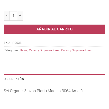
Set Organiz.3 pzas Plast+Madera 3064 Amalfi. cantidad
AÑADIR AL CARRITO
SKU:
119038
Categorías:
Bazar
,
Cajas y Organizadores
,
Cajas y Organizadores
DESCRIPCIÓN
Set Organiz.3 pzas Plast+Madera 3064 Amalfi.