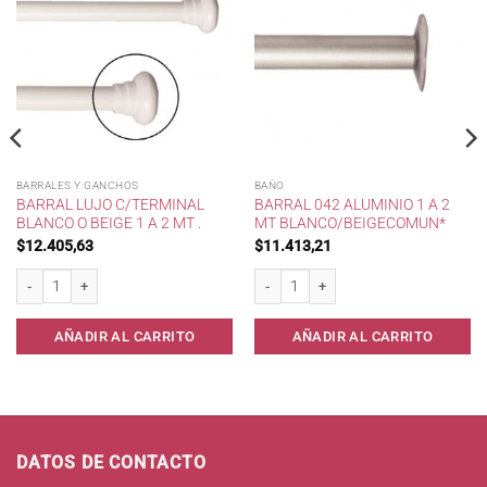
BARRALES Y GANCHOS
BAÑO
BARRAL LUJO C/TERMINAL
BARRAL 042 ALUMINIO 1 A 2
BLANCO O BEIGE 1 A 2 MT .
MT BLANCO/BEIGECOMUN*
$
12.405,63
$
11.413,21
Barral Lujo c/terminal Blanco o Beige 1 a 2 mt . cantidad
Barral 042 Aluminio 1 a 2 mt Blanco/B
AÑADIR AL CARRITO
AÑADIR AL CARRITO
DATOS DE CONTACTO