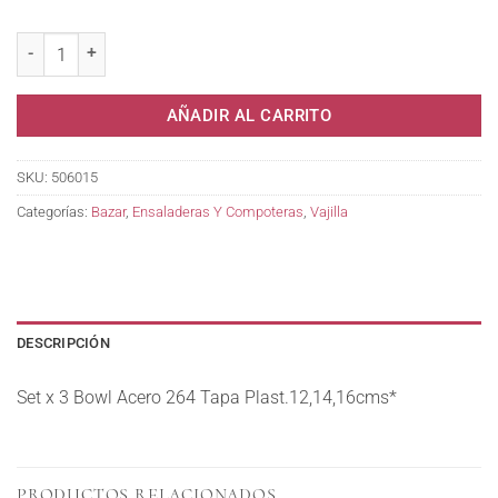
Set x 3 Bowl Acero 264 Tapa Plast.12,14,16cms* cantidad
AÑADIR AL CARRITO
SKU:
506015
Categorías:
Bazar
,
Ensaladeras Y Compoteras
,
Vajilla
DESCRIPCIÓN
Set x 3 Bowl Acero 264 Tapa Plast.12,14,16cms*
PRODUCTOS RELACIONADOS