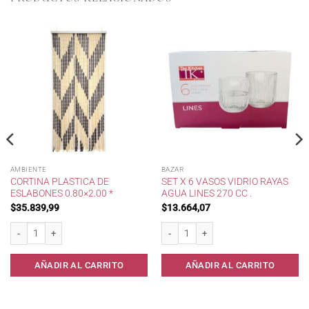
AMBIENTE
BAZAR
CORTINA PLASTICA DE
SET X 6 VASOS VIDRIO RAYAS
ESLABONES 0.80×2.00 *
AGUA LINES 270 CC .
$
35.839,99
$
13.664,07
Cortina Plastica de Eslabones 0.80x2.00 * cantidad
Set x 6 Vasos Vidrio Rayas Agua Lines 2
AÑADIR AL CARRITO
AÑADIR AL CARRITO