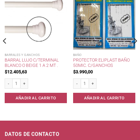
BARRALES Y GANCHOS
BAÑO
BARRAL LUJO C/TERMINAL
PROTECTOR ELIPLAST BAÑO
BLANCO O BEIGE 1 A 2 MT .
50MIC. C/GANCHOS
$
12.405,63
$
3.990,00
 270 cc . cantidad
Barral Lujo c/terminal Blanco o Beige 1 a 2 mt . cantidad
Protector Eliplast Baño 50mic. c/Ganch
AÑADIR AL CARRITO
AÑADIR AL CARRITO
DATOS DE CONTACTO