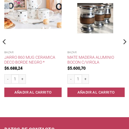
BAZAR
BAZAR
JARRO 860 MUG CERAMICA
MATE MADERA ALUMINIO
DECO BORDE NEGRO *
BOCON C/VIROLA
$
6.688,24
$
5.600,70
00 * cantidad
Jarro 860 Mug Ceramica Deco Borde Negro * cantidad
Mate Madera Aluminio Bocon c/Virola c
AÑADIR AL CARRITO
AÑADIR AL CARRITO