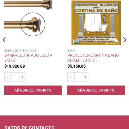
BARRALES Y GANCHOS
BAÑO
BARRAL ESTRIADO LUJO A
PROTECTOR CORTINA BAÑO
2MTS.
AMALFI 50 MIC .
$
13.320,88
$
5.159,65
last. cantidad
Barral Estriado Lujo a 2mts. cantidad
Protector Cortina Baño Amalfi 50 mic . 
AÑADIR AL CARRITO
AÑADIR AL CARRITO
DATOS DE CONTACTO