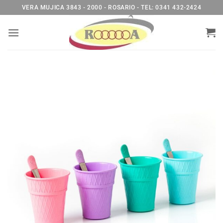
Saltar
VERA MUJICA 3843 - 2000 - ROSARIO - TEL: 0341 432-2424
al
contenido