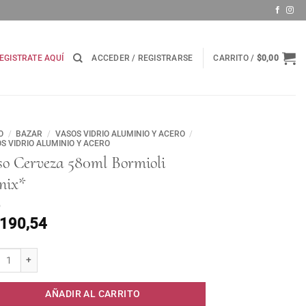
EGISTRATE AQUÍ
ACCEDER / REGISTRARSE
CARRITO /
$
0,00
O
/
BAZAR
/
VASOS VIDRIO ALUMINIO Y ACERO
/
S VIDRIO ALUMINIO Y ACERO
so Cerveza 580ml Bormioli
nix*
.190,54
 Cerveza 580ml Bormioli Nonix* cantidad
AÑADIR AL CARRITO