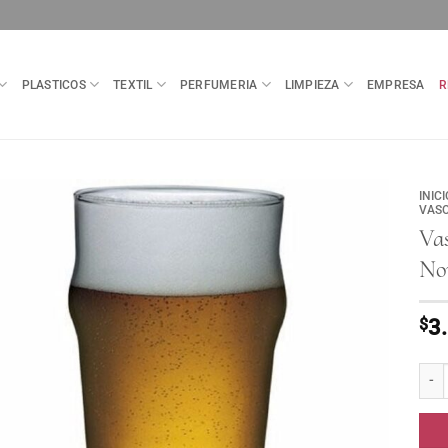
PLASTICOS
TEXTIL
PERFUMERIA
LIMPIEZA
EMPRESA
R
INICI
VASO
Va
No
$
3
Vaso