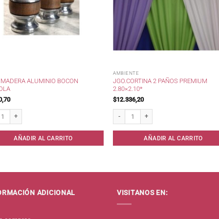
AMBIENTE
 MADERA ALUMINIO BOCON
JGO.CORTINA 2 PAÑOS PREMIUM
ROLA
2.80×2.10*
0,70
$
12.336,20
adera Aluminio Bocon c/Virola cantidad
Jgo.Cortina 2 Paños Premium 2.80x2.10
AÑADIR AL CARRITO
AÑADIR AL CARRITO
ORMACIÓN ADICIONAL
VISITANOS EN: