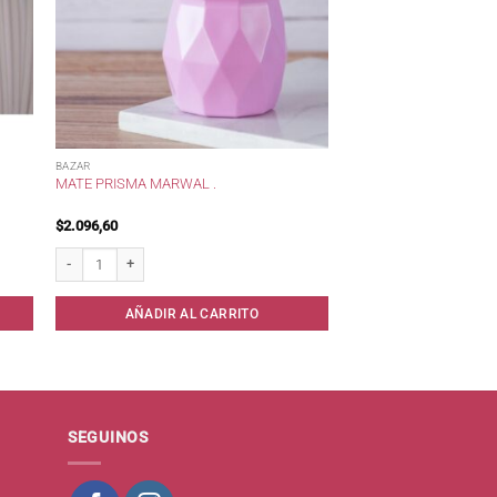
BAZAR
MATE PRISMA MARWAL .
$
2.096,60
* cantidad
Mate Prisma Marwal . cantidad
AÑADIR AL CARRITO
SEGUINOS