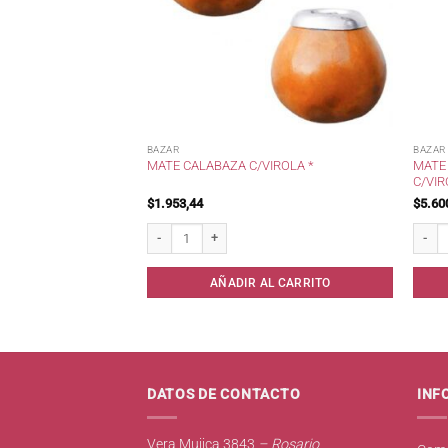
BAZAR
BAZAR
R CHATO BLISTER
MATE
MATE CALABAZA C/VIROLA *
C/VI
$
1.953,44
$
5.60
o Blister Pastel * cantidad
Mate Calabaza c/Virola * cantidad
Mate M
AL CARRITO
AÑADIR AL CARRITO
DATOS DE CONTACTO
INF
Vera Mujica 3843
– Rosario