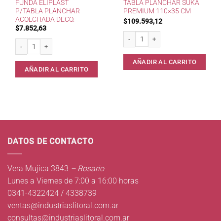
FUNDA ELIPLAST
TABLA PLANCHAR SUKA
P/TABLA PLANCHAR
PREMIUM 110×35 CM
ACOLCHADA DECO.
$
109.593,12
$
7.852,63
Tabla Planchar Suka Premium 110x3
Funda Eliplast p/Tabla Planchar Acolchada Deco. cantidad
AÑADIR AL CARRITO
AÑADIR AL CARRITO
DATOS DE CONTACTO
Vera Mujica 3843
– Rosario
Lunes a Viernes de 7:00 a 16:00 horas
0341-4322424 / 4338739
ventas@industriaslitoral.com.ar
consultas@industriaslitoral.com.ar