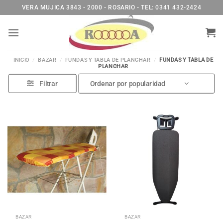
Saltar
VERA MUJICA 3843 - 2000 - ROSARIO - TEL: 0341 432-2424
al
contenido
INICIO
/
BAZAR
/
FUNDAS Y TABLA DE PLANCHAR
/
FUNDAS Y TABLA DE
PLANCHAR
Filtrar
BAZAR
BAZAR