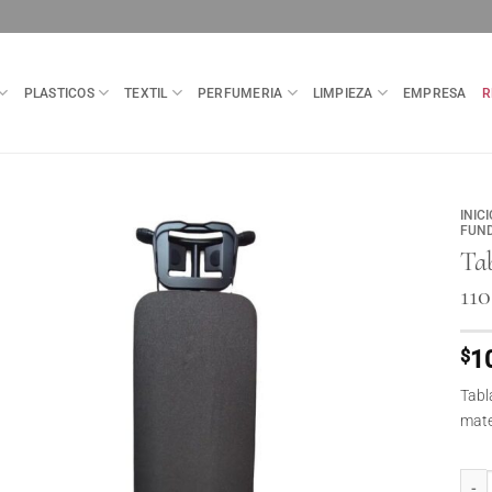
PLASTICOS
TEXTIL
PERFUMERIA
LIMPIEZA
EMPRESA
R
INICI
FUND
Ta
11
$
1
Tabl
mate
Tabl