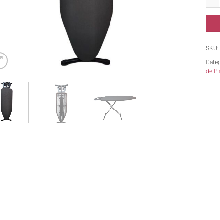
SKU:
Categ
de Pl