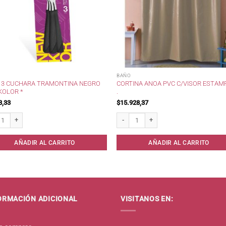
BAÑO
X 3 CUCHARA TRAMONTINA NEGRO
CORTINA ANOA PVC C/VISOR ESTA
KOLOR *
.
3,33
$
15.928,37
3 Cuchara Tramontina Negro New Kolor * cantidad
Cortina Anoa PVC c/Visor Estampado . c
AÑADIR AL CARRITO
AÑADIR AL CARRITO
ORMACIÓN ADICIONAL
VISITANOS EN: