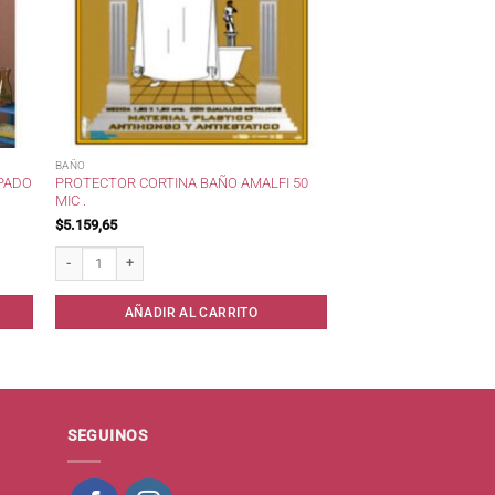
BAÑO
MPADO
PROTECTOR CORTINA BAÑO AMALFI 50
MIC .
$
5.159,65
antidad
Protector Cortina Baño Amalfi 50 mic . cantidad
AÑADIR AL CARRITO
SEGUINOS