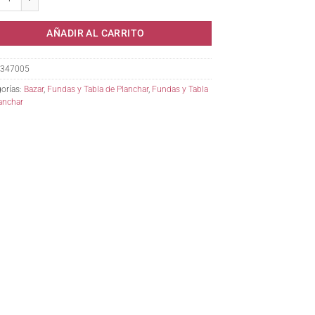
AÑADIR AL CARRITO
347005
orías:
Bazar
,
Fundas y Tabla de Planchar
,
Fundas y Tabla
anchar