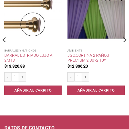
BARRALES Y GANCHOS
AMBIENTE
BARRAL ESTRIADO LUJO A
JGO.CORTINA 2 PAÑOS
2MTS.
PREMIUM 2.80×2.10*
$
13.320,88
$
12.336,20
 270 cc . cantidad
Barral Estriado Lujo a 2mts. cantidad
Jgo.Cortina 2 Paños Premium 2.80x2.10
AÑADIR AL CARRITO
AÑADIR AL CARRITO
DATOS DE CONTACTO