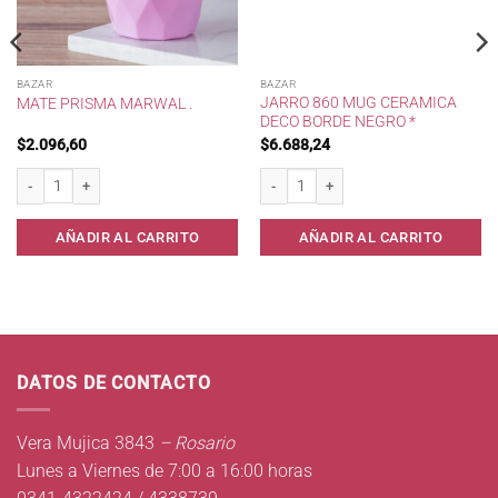
BAZAR
BAZAR
JARRO 860 MUG CERAMICA
MATE PRISMA MARWAL .
DECO BORDE NEGRO *
$
2.096,60
$
6.688,24
Mate Prisma Marwal . cantidad
Jarro 860 Mug Ceramica Deco Borde Neg
AÑADIR AL CARRITO
AÑADIR AL CARRITO
DATOS DE CONTACTO
Vera Mujica 3843
– Rosario
Lunes a Viernes de 7:00 a 16:00 horas