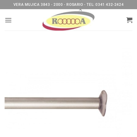
Saltar
VERA MUJICA 3843 - 2000 - ROSARIO - TEL: 0341 432-2424
al
contenido