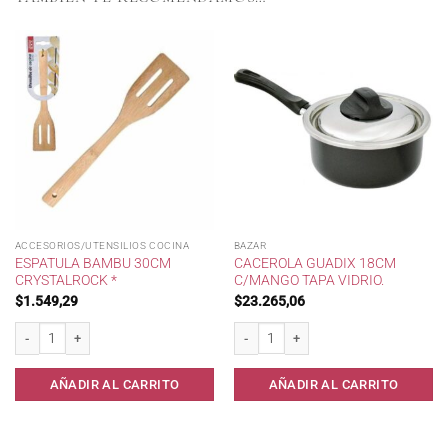
ACCESORIOS/UTENSILIOS COCINA
BAZAR
ESPATULA BAMBU 30CM
CACEROLA GUADIX 18CM
CRYSTALROCK *
C/MANGO TAPA VIDRIO.
$
1.549,29
$
23.265,06
Espatula Bambu 30cm CrystalRock * cantidad
Cacerola Guadix 18cm c/Mango Tapa Vid
AÑADIR AL CARRITO
AÑADIR AL CARRITO