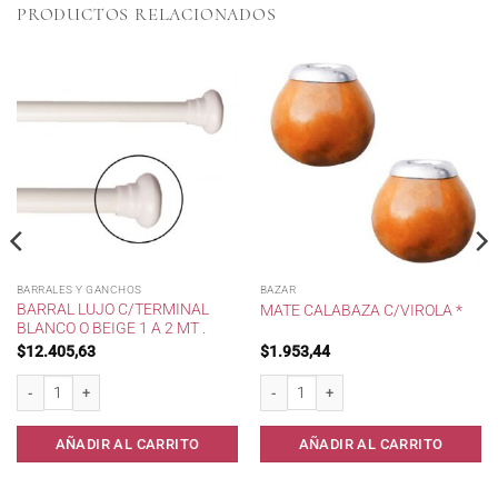
PRODUCTOS RELACIONADOS
BARRALES Y GANCHOS
BAZAR
BARRAL LUJO C/TERMINAL
MATE CALABAZA C/VIROLA *
BLANCO O BEIGE 1 A 2 MT .
$
12.405,63
$
1.953,44
dad * cantidad
Barral Lujo c/terminal Blanco o Beige 1 a 2 mt . cantidad
Mate Calabaza c/Virola * cantidad
AÑADIR AL CARRITO
AÑADIR AL CARRITO