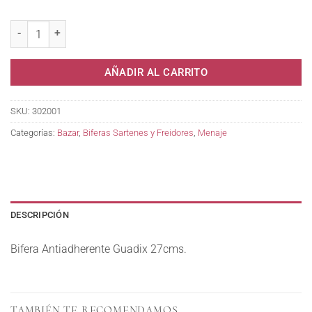
Bifera Antiadherente Guadix 27cms. cantidad
AÑADIR AL CARRITO
SKU:
302001
Categorías:
Bazar
,
Biferas Sartenes y Freidores
,
Menaje
DESCRIPCIÓN
Bifera Antiadherente Guadix 27cms.
TAMBIÉN TE RECOMENDAMOS…