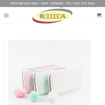
Saltar
VERA MUJICA 3843 - 2000 - ROSARIO - TEL: 0341 432-2424
al
contenido