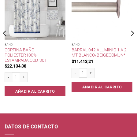
BAÑO
BAÑO
CORTINA BAÑO
BARRAL 042 ALUMINIO 1 A 2
POLIESTER100%
MT BLANCO/BEIGECOMUN*
ESTAMPADA.COD. 301
$
11.413,21
$
22.134,38
last. cantidad
Barral 042 Aluminio 1 a 2 mt Blanco/B
Cortina Baño Poliester100% Estampada.cod. 301 cantidad
AÑADIR AL CARRITO
AÑADIR AL CARRITO
DATOS DE CONTACTO