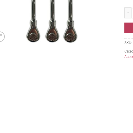
Bomb
SKU:
Categ
Acce