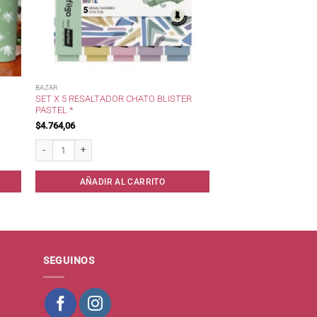
BAZAR
SET X 5 RESALTADOR CHATO BLISTER
PASTEL *
$
4.764,06
era) cantidad
Set x 5 Resaltador Chato Blister Pastel * cantidad
AÑADIR AL CARRITO
SEGUINOS