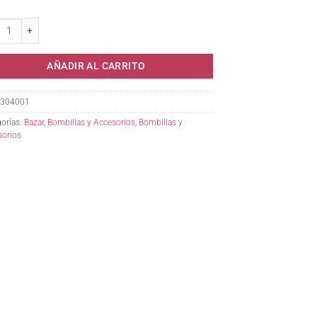
illa Redonda Argentina Recta. cantidad
AÑADIR AL CARRITO
304001
orías:
Bazar
,
Bombillas y Accesorios
,
Bombillas y
sorios