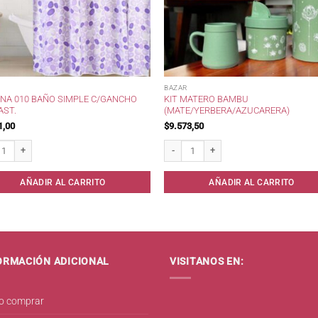
BAZAR
INA 010 BAÑO SIMPLE C/GANCHO
KIT MATERO BAMBU
AST.
(MATE/YERBERA/AZUCARERA)
1,00
$
9.573,50
idad
a 010 Baño Simple c/Gancho Eliplast. cantidad
Kit Matero Bambu (Mate/Yerbera/Azucar
AÑADIR AL CARRITO
AÑADIR AL CARRITO
ORMACIÓN ADICIONAL
VISITANOS EN:
 comprar