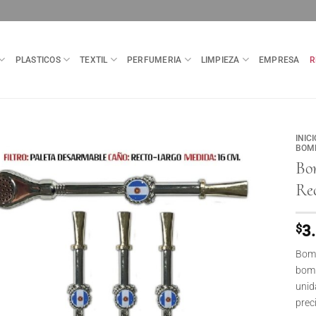
PLASTICOS
TEXTIL
PERFUMERIA
LIMPIEZA
EMPRESA
R
INICI
BOMB
Bo
Rec
$
3
Bomb
bomb
unid
prec