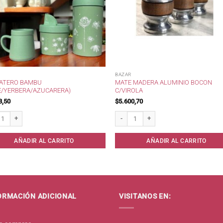
BAZAR
MATERO BAMBU
MATE MADERA ALUMINIO BOCON
E/YERBERA/AZUCARERA)
C/VIROLA
3,50
$
5.600,70
tero Bambu (Mate/Yerbera/Azucarera) cantidad
Mate Madera Aluminio Bocon c/Virola c
AÑADIR AL CARRITO
AÑADIR AL CARRITO
ORMACIÓN ADICIONAL
VISITANOS EN: