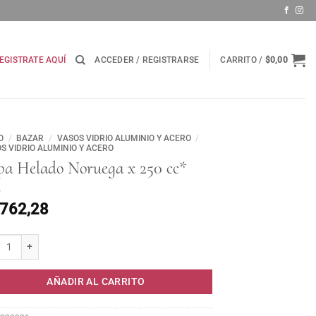
EGISTRATE AQUÍ
ACCEDER / REGISTRARSE
CARRITO /
$
0,00
O
/
BAZAR
/
VASOS VIDRIO ALUMINIO Y ACERO
/
S VIDRIO ALUMINIO Y ACERO
pa Helado Noruega x 250 cc*
.762,28
 Helado Noruega x 250 cc* cantidad
AÑADIR AL CARRITO