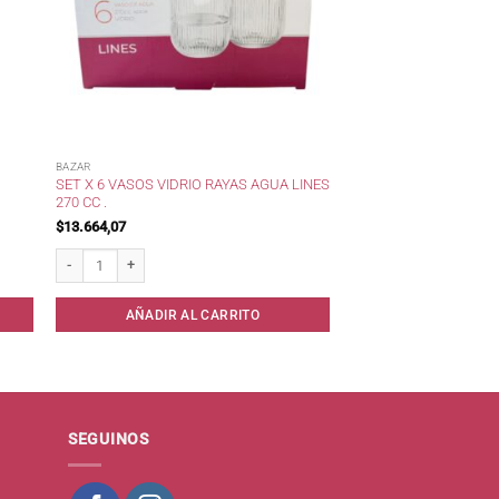
BAZAR
SET X 6 VASOS VIDRIO RAYAS AGUA LINES
270 CC .
$
13.664,07
antidad
Set x 6 Vasos Vidrio Rayas Agua Lines 270 cc . cantidad
AÑADIR AL CARRITO
SEGUINOS