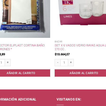
BAZAR
ECTOR ELIPLAST CORTINA BAÑO
SET X 6 VASOS VIDRIO RAYAS AGUA 
CRONES *
270 CC .
3,89
$
13.664,07
tor Eliplast Cortina Baño 40micrones * cantidad
Set x 6 Vasos Vidrio Rayas Agua Lines 27
AÑADIR AL CARRITO
AÑADIR AL CARRITO
ORMACIÓN ADICIONAL
VISITANOS EN: