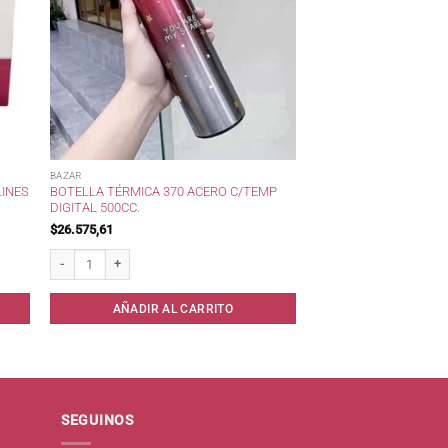
BAZAR
LINES
BOTELLA TÉRMICA 370 ACERO C/TEMP
DIGITAL 500CC.
$
26.575,61
0 cc . cantidad
Botella Térmica 370 Acero c/Temp Digital 500cc. cantidad
AÑADIR AL CARRITO
SEGUINOS