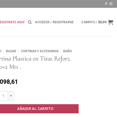
EGISTRATE AQUÍ
ACCEDER / REGISTRARSE
CARRITO /
$
0,00
O
/
BAZAR
/
CORTINAS Y ACCESORIOS
/
BAÑO
tina Plastica en Tiras Reforz.
0×2 Mts .
.098,61
na Plastica en Tiras Reforz. 0.90x2 Mts . cantidad
AÑADIR AL CARRITO