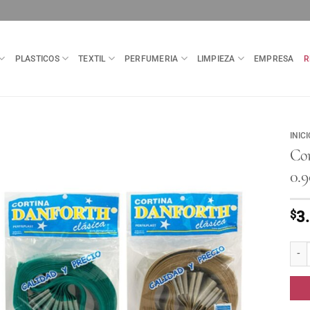
PLASTICOS
TEXTIL
PERFUMERIA
LIMPIEZA
EMPRESA
R
INICI
Cor
0.9
$
3
Corti