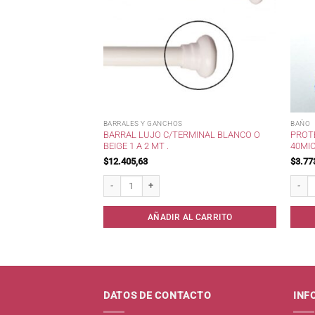
BARRALES Y GANCHOS
BAÑO
BARRAL LUJO C/TERMINAL BLANCO O
PROT
AL .
BEIGE 1 A 2 MT .
40MI
$
12.405,63
$
3.77
cantidad
Barral Lujo c/terminal Blanco o Beige 1 a 2 mt . cantidad
Protec
AL CARRITO
AÑADIR AL CARRITO
DATOS DE CONTACTO
INF