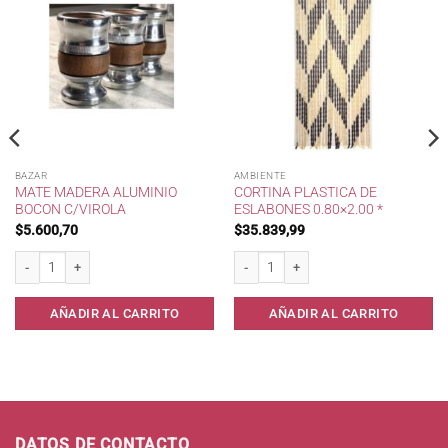
BAZAR
AMBIENTE
MATE MADERA ALUMINIO
CORTINA PLASTICA DE
BOCON C/VIROLA
ESLABONES 0.80×2.00 *
$
5.600,70
$
35.839,99
rones * cantidad
Mate Madera Aluminio Bocon c/Virola cantidad
Cortina Plastica de Eslabones 0.80x2.00
AÑADIR AL CARRITO
AÑADIR AL CARRITO
DATOS DE CONTACTO