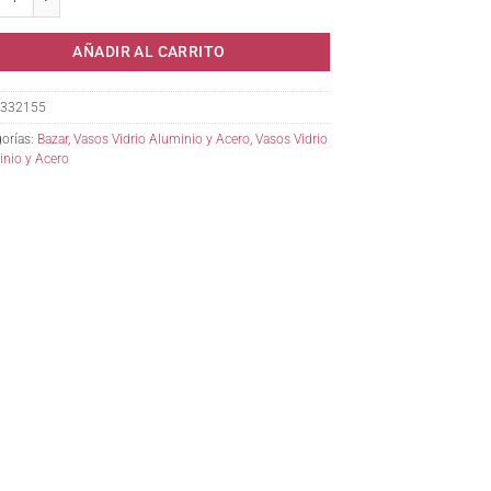
AÑADIR AL CARRITO
332155
orías:
Bazar
,
Vasos Vidrio Aluminio y Acero
,
Vasos Vidrio
nio y Acero