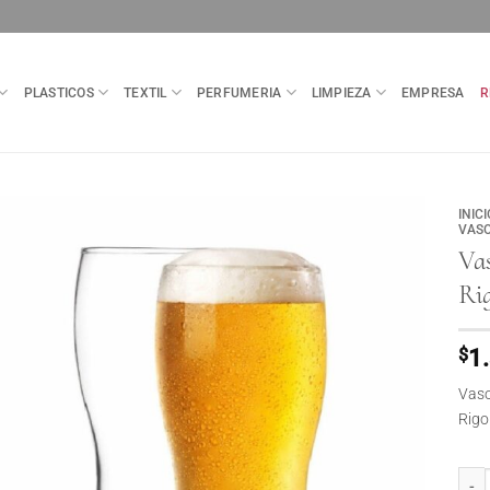
PLASTICOS
TEXTIL
PERFUMERIA
LIMPIEZA
EMPRESA
R
INICI
VASO
Va
Ri
$
1
Vaso
Rigo
Vaso 