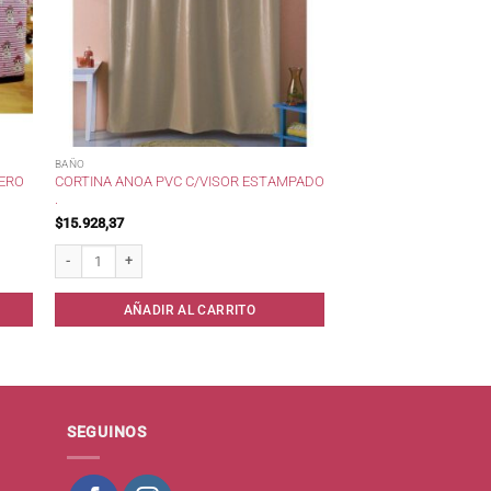
BAÑO
CORTINA ANOA PVC C/VISOR ESTAMPADO
ERO
.
$
15.928,37
idad
Cortina Anoa PVC c/Visor Estampado . cantidad
AÑADIR AL CARRITO
SEGUINOS