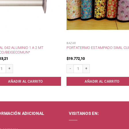
BAZAR
L 042 ALUMINIO 1 A 2 MT
PORTATERMO ESTAMPADO SIMIL CU
CO/BEIGECOMUN*
13,21
$
19.772,10
 042 Aluminio 1 a 2 mt Blanco/BeigeComun* cantidad
PortaTermo Estampado Simil Cuero cant
AÑADIR AL CARRITO
AÑADIR AL CARRITO
ORMACIÓN ADICIONAL
VISITANOS EN: