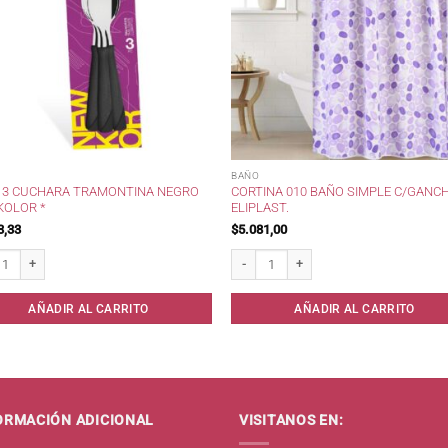
BAÑO
X 3 CUCHARA TRAMONTINA NEGRO
CORTINA 010 BAÑO SIMPLE C/GANC
KOLOR *
ELIPLAST.
3,33
$
5.081,00
3 Cuchara Tramontina Negro New Kolor * cantidad
Cortina 010 Baño Simple c/Gancho Elipla
AÑADIR AL CARRITO
AÑADIR AL CARRITO
ORMACIÓN ADICIONAL
VISITANOS EN: