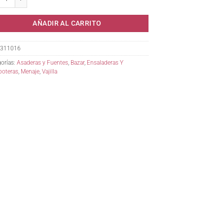
AÑADIR AL CARRITO
311016
orías:
Asaderas y Fuentes
,
Bazar
,
Ensaladeras Y
oteras
,
Menaje
,
Vajilla