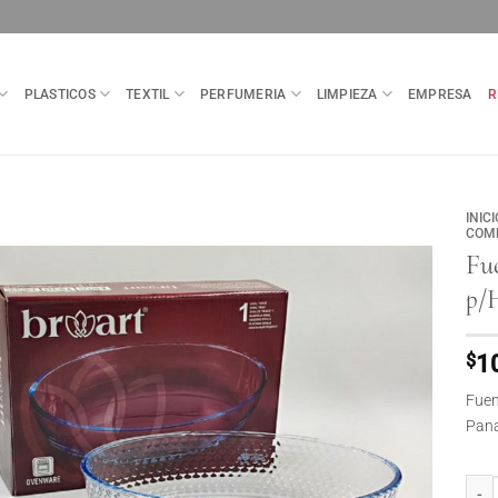
PLASTICOS
TEXTIL
PERFUMERIA
LIMPIEZA
EMPRESA
R
INICI
COM
Fue
p/
$
1
Fuen
Pana
Fuent