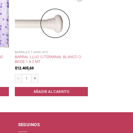
BARRALES Y GANCHOS
HO
BARRAL LUJO C/TERMINAL BLANCO O
BEIGE 1 A 2 MT .
$
12.405,63
st. cantidad
Barral Lujo c/terminal Blanco o Beige 1 a 2 mt . cantidad
AÑADIR AL CARRITO
SEGUINOS