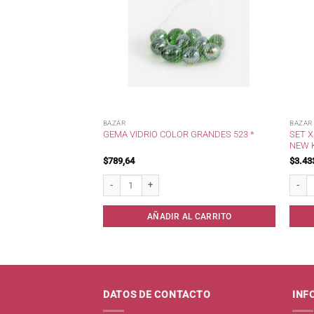
BAZAR
BAZAR
IESTER100%
SET 
GEMA VIDRIO COLOR GRANDES 523 *
01
NEW 
$
789,64
$
3.43
er100% Estampada.cod. 301 cantidad
Gema Vidrio Color Grandes 523 * cantidad
Set x 
AL CARRITO
AÑADIR AL CARRITO
DATOS DE CONTACTO
INF