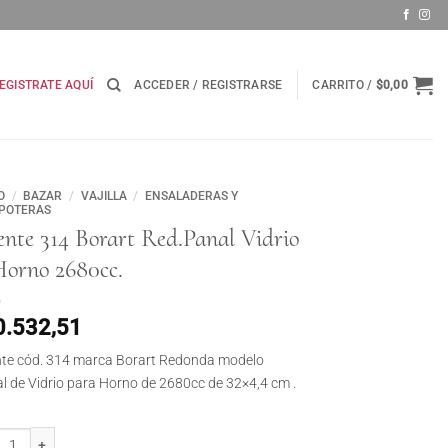
EGISTRATE AQUÍ
ACCEDER / REGISTRARSE
CARRITO /
$
0,00
O
/
BAZAR
/
VAJILLA
/
ENSALADERAS Y
POTERAS
nte 314 Borart Red.Panal Vidrio
Horno 2680cc.
0.532,51
te cód. 314 marca Borart Redonda modelo
l de Vidrio para Horno de 2680cc de 32×4,4 cm .
e 314 Borart Red.Panal Vidrio p/Horno 2680cc. cantidad