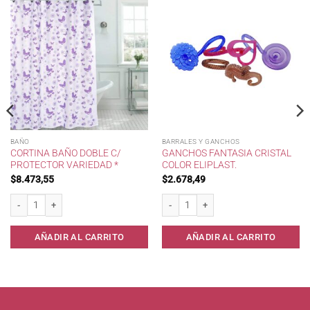
BAÑO
BARRALES Y GANCHOS
CORTINA BAÑO DOBLE C/
GANCHOS FANTASIA CRISTAL
PROTECTOR VARIEDAD *
COLOR ELIPLAST.
$
8.473,55
$
2.678,49
Cortina Baño Doble c/ protector Variedad * cantidad
Ganchos Fantasia Cristal Color Eliplast.
AÑADIR AL CARRITO
AÑADIR AL CARRITO