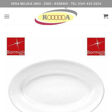
Saltar
VERA MUJICA 3843 - 2000 - ROSARIO - TEL: 0341 432-2424
al
contenido