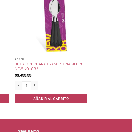
BAZAR
SET X 3 CUCHARA TRAMONTINA NEGRO
NEW KOLOR *
$
3.433,33
antidad
Set x 3 Cuchara Tramontina Negro New Kolor * cantidad
AÑADIR AL CARRITO
SEGUINOS