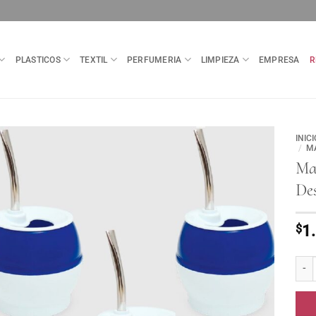
PLASTICOS
TEXTIL
PERFUMERIA
LIMPIEZA
EMPRESA
R
INICI
/
M
Mat
Des
$
1
Mate 