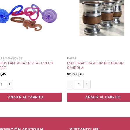
LES Y GANCHOS
BAZAR
HOS FANTASIA CRISTAL COLOR
MATE MADERA ALUMINIO BOCON
AST.
C/VIROLA
8,49
$
5.600,70
s Fantasia Cristal Color Eliplast. cantidad
Mate Madera Aluminio Bocon c/Virola c
AÑADIR AL CARRITO
AÑADIR AL CARRITO
ORMACIÓN ADICIONAL
VISITANOS EN: