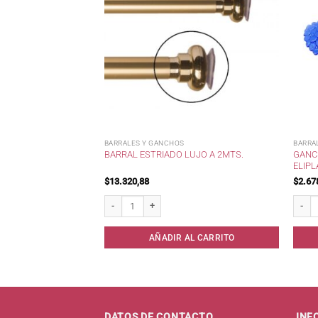
BARRALES Y GANCHOS
BARRA
ST BAÑO 50MIC.
GANC
BARRAL ESTRIADO LUJO A 2MTS.
ELIPL
$
13.320,88
$
2.67
ño 50mic. c/Ganchos cantidad
Barral Estriado Lujo a 2mts. cantidad
Gancho
AL CARRITO
AÑADIR AL CARRITO
DATOS DE CONTACTO
INF