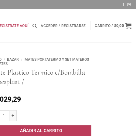
EGISTRATE AQUÍ
ACCEDER / REGISTRARSE
CARRITO /
$
0,00
O
/
BAZAR
/
MATES PORTATERMO Y SET MATEROS
ATES
e Plastico Termico c/Bombilla
esplast /
.029,29
Plastico Termico c/Bombilla Desesplast / cantidad
AÑADIR AL CARRITO