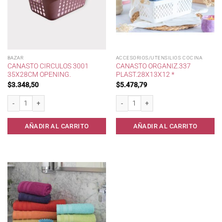
BAZAR
ACCESORIOS/UTENSILIOS COCINA
CANASTO CIRCULOS 3001
CANASTO ORGANIZ.337
35X28CM OPENING.
PLAST.28X13X12 *
$
3.348,50
$
5.478,79
Canasto Circulos 3001 35x28cm Opening. cantidad
Canasto Organiz.337 Plast.28x13x12 * 
AÑADIR AL CARRITO
AÑADIR AL CARRITO