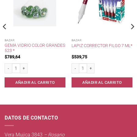
BAZAR
BAZAR
GEMA VIDRIO COLOR GRANDES
LAPIZ CORRECTOR FILGO 7 ML*
523 *
$
789,64
$
539,75
Gema Vidrio Color Grandes 523 * cantidad
Lapiz Corrector Filgo 7 ml* cantidad
AÑADIR AL CARRITO
AÑADIR AL CARRITO
DATOS DE CONTACTO
Vera Mujica 3843
– Rosario