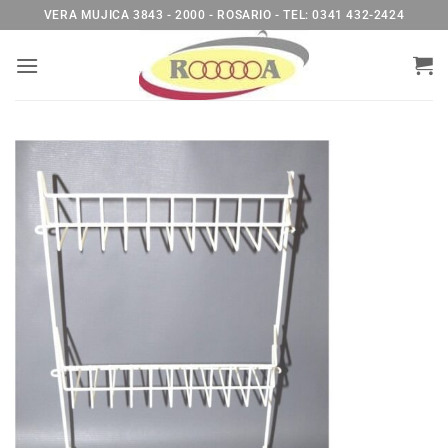
Saltar
VERA MUJICA 3843 - 2000 - ROSARIO - TEL: 0341 432-2424
al
contenido