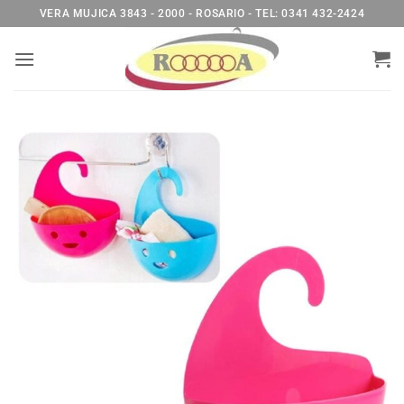
Saltar
VERA MUJICA 3843 - 2000 - ROSARIO - TEL: 0341 432-2424
al
contenido