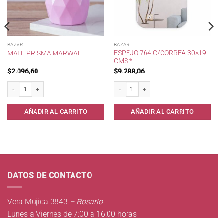
BAZAR
BAZAR
ESPEJO 764 C/CORREA 30×19
MATE PRISMA MARWAL .
CMS *
$
2.096,60
$
9.288,06
Mate Prisma Marwal . cantidad
Espejo 764 c/Correa 30x19 cms * canti
 Kolor * cantidad
AÑADIR AL CARRITO
AÑADIR AL CARRITO
DATOS DE CONTACTO
Vera Mujica 3843
– Rosario
Lunes a Viernes de 7:00 a 16:00 horas