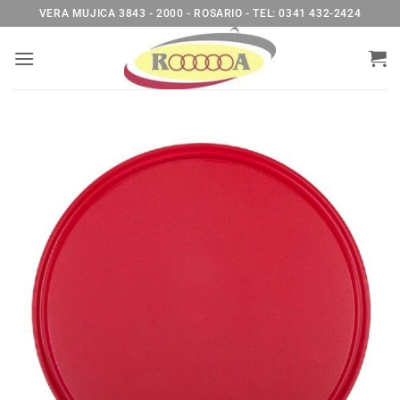
Saltar
VERA MUJICA 3843 - 2000 - ROSARIO - TEL: 0341 432-2424
al
contenido