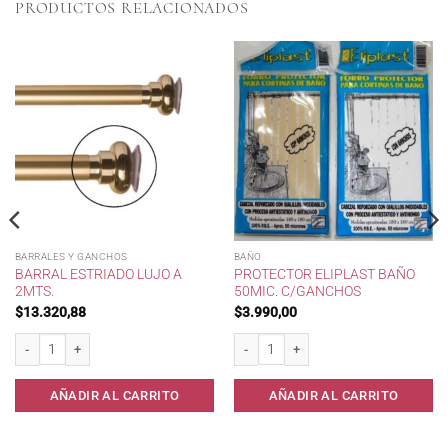
PRODUCTOS RELACIONADOS
BARRALES Y GANCHOS
BAÑO
BARRAL ESTRIADO LUJO A
PROTECTOR ELIPLAST BAÑO
2MTS.
50MIC. C/GANCHOS
$
13.320,88
$
3.990,00
10* cantidad
Barral Estriado Lujo a 2mts. cantidad
Protector Eliplast Baño 50mic. c/Ganch
AÑADIR AL CARRITO
AÑADIR AL CARRITO