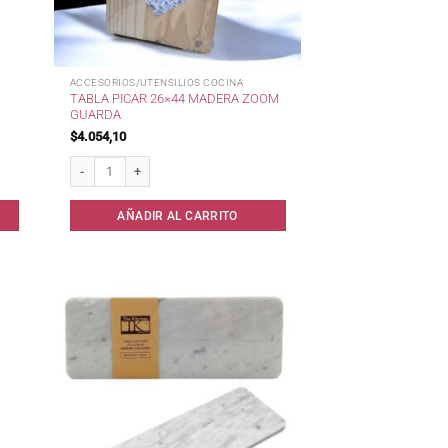
ACCESORIOS/UTENSILIOS COCINA
TABLA PICAR 26×44 MADERA ZOOM
GUARDA
$
4.054,10
Tabla Picar 26x44 Madera Zoom Guarda cantidad
AÑADIR AL CARRITO