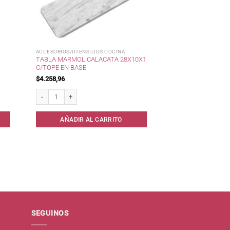
ACCESORIOS/UTENSILIOS COCINA
TABLA MARMOL CALACATA 28X10X1
C/TOPE EN BASE
$
4.258,96
cms Cerri cantidad
Tabla Marmol Calacata 28x10x1 c/Tope en Base cantidad
AÑADIR AL CARRITO
SEGUINOS