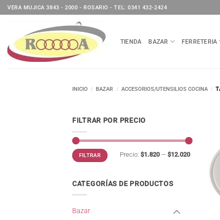
Saltar
VERA MUJICA 3843 - 2000 - ROSARIO - TEL: 0341 432-2424
al
contenido
TIENDA
BAZAR
FERRETERIA
INICIO
/
BAZAR
/
ACCESORIOS/UTENSILIOS COCINA
/
T
FILTRAR POR PRECIO
Precio
Precio
Precio:
$1.820
—
$12.020
FILTRAR
mínimo
máximo
CATEGORÍAS DE PRODUCTOS
Bazar