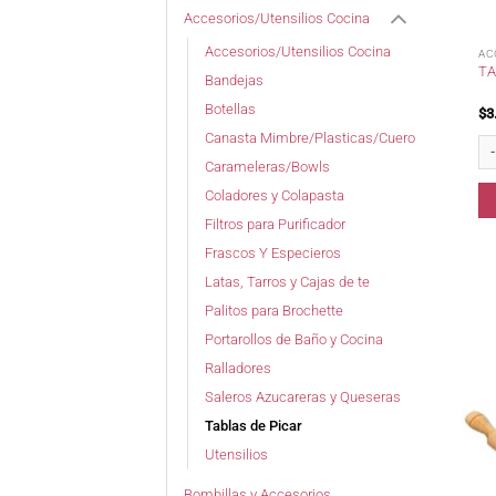
Accesorios/Utensilios Cocina
Accesorios/Utensilios Cocina
AC
TA
Bandejas
Botellas
$
3
Canasta Mimbre/Plasticas/Cuero
Tab
Carameleras/Bowls
Coladores y Colapasta
Filtros para Purificador
Frascos Y Especieros
Latas, Tarros y Cajas de te
Palitos para Brochette
Portarollos de Baño y Cocina
Ralladores
Saleros Azucareras y Queseras
Tablas de Picar
Utensilios
Bombillas y Accesorios