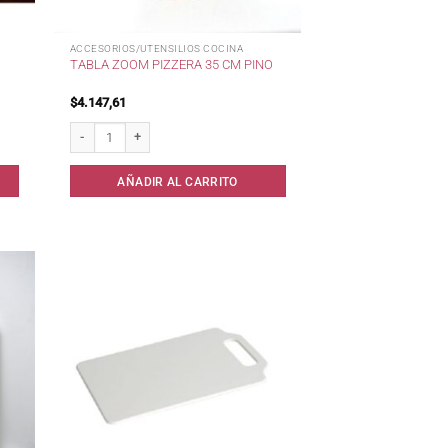
ACCESORIOS/UTENSILIOS COCINA
TABLA ZOOM PIZZERA 35 CM PINO
$
4.147,61
a cantidad
Tabla Zoom Pizzera 35 cm Pino cantidad
AÑADIR AL CARRITO