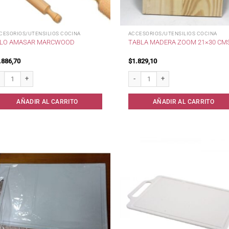
CESORIOS/UTENSILIOS COCINA
ACCESORIOS/UTENSILIOS COCINA
ALO AMASAR MARCWOOD
TABLA MADERA ZOOM 21×30 CM
.886,70
$
1.829,10
lo Amasar Marcwood cantidad
Tabla Madera Zoom 21x30 cms canti
AÑADIR AL CARRITO
AÑADIR AL CARRITO