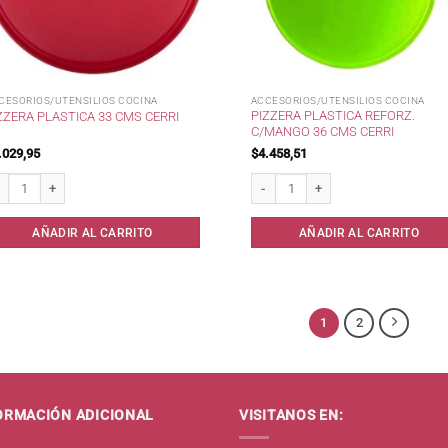
CESORIOS/UTENSILIOS COCINA
ACCESORIOS/UTENSILIOS COCINA
PIZZERA PLASTICA REFORZ.
ZZERA PLASTICA 33 CMS CERRI
C/MANGO 36 CMS CERRI
.029,95
$
4.458,51
zera Plastica 33 cms Cerri cantidad
Pizzera Plastica Reforz. c/Mango 36 
AÑADIR AL CARRITO
AÑADIR AL CARRITO
1
2
ORMACIÓN ADICIONAL
VISITANOS EN: