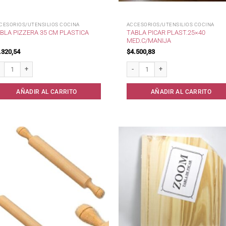
CESORIOS/UTENSILIOS COCINA
ACCESORIOS/UTENSILIOS COCINA
TABLA PICAR PLAST.25×40
BLA PIZZERA 35 CM PLASTICA
MED.C/MANIJA
.320,54
$
4.500,83
la Pizzera 35 cm Plastica cantidad
Tabla Picar Plast.25x40 Med.c/Manij
AÑADIR AL CARRITO
AÑADIR AL CARRITO