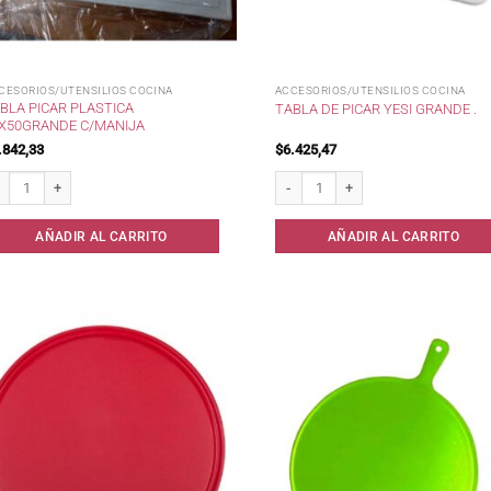
CESORIOS/UTENSILIOS COCINA
ACCESORIOS/UTENSILIOS COCINA
BLA PICAR PLASTICA
TABLA DE PICAR YESI GRANDE .
X50GRANDE C/MANIJA
.842,33
$
6.425,47
la Picar Plastica 30x50Grande c/Manija cantidad
Tabla de picar Yesi grande . cantidad
AÑADIR AL CARRITO
AÑADIR AL CARRITO