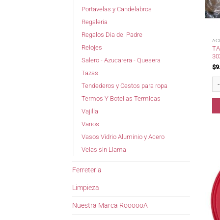
Portavelas y Candelabros
Regaleria
Regalos Dia del Padre
AC
Relojes
TA
30
Salero - Azucarera - Quesera
$
9
Tazas
Tab
Tendederos y Cestos para ropa
Termos Y Botellas Termicas
Vajilla
Varios
Vasos Vidrio Aluminio y Acero
Velas sin Llama
Ferreteria
Limpieza
Nuestra Marca RoooooA