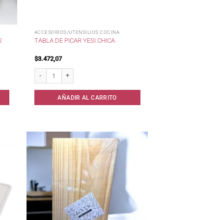
ACCESORIOS/UTENSILIOS COCINA
S
TABLA DE PICAR YESI CHICA .
$
3.472,07
dad
Tabla de picar Yesi chica . cantidad
AÑADIR AL CARRITO