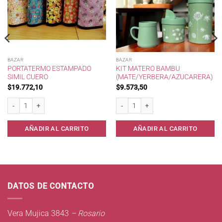
BAZAR
BAZAR
PORTATERMO ESTAMPADO
KIT MATERO BAMBU
SIMIL CUERO
(MATE/YERBERA/AZUCARERA)
$
19.772,10
$
9.573,50
rones * cantidad
PortaTermo Estampado Simil Cuero cantidad
Kit Matero Bambu (Mate/Yerbera/Azucar
AÑADIR AL CARRITO
AÑADIR AL CARRITO
DATOS DE CONTACTO
Vera Mujica 3843
– Rosario