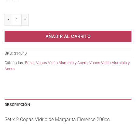
Set x 2 Copas Vidrio de Margarita Florence 200cc. cantidad
AÑADIR AL CARRITO
SKU:
314040
Categorías:
Bazar
,
Vasos Vidrio Aluminio y Acero
,
Vasos Vidrio Aluminio y
Acero
DESCRIPCIÓN
Set x 2 Copas Vidrio de Margarita Florence 200cc.