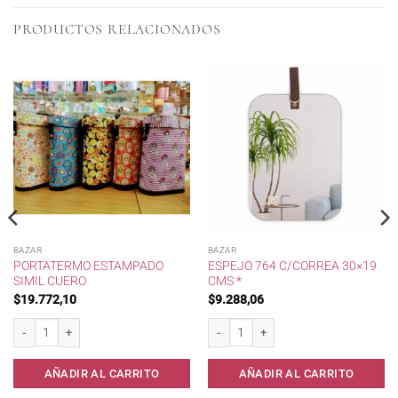
PRODUCTOS RELACIONADOS
BAZAR
BAZAR
PORTATERMO ESTAMPADO
ESPEJO 764 C/CORREA 30×19
SIMIL CUERO
CMS *
$
19.772,10
$
9.288,06
PortaTermo Estampado Simil Cuero cantidad
Espejo 764 c/Correa 30x19 cms * canti
a.cod. 301 cantidad
AÑADIR AL CARRITO
AÑADIR AL CARRITO