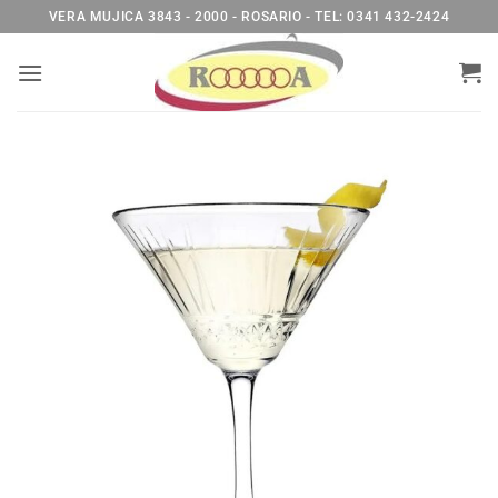
Saltar
VERA MUJICA 3843 - 2000 - ROSARIO - TEL: 0341 432-2424
al
contenido