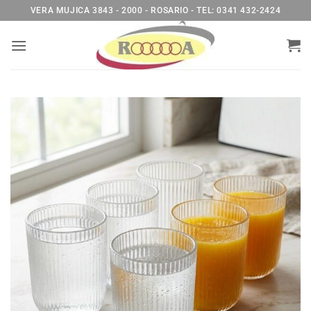
Saltar
VERA MUJICA 3843 - 2000 - ROSARIO - TEL: 0341 432-2424
al
contenido