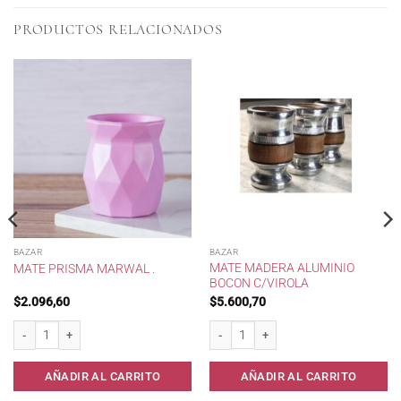
PRODUCTOS RELACIONADOS
BAZAR
BAZAR
MATE MADERA ALUMINIO
MATE PRISMA MARWAL .
BOCON C/VIROLA
$
2.096,60
$
5.600,70
dad * cantidad
Mate Prisma Marwal . cantidad
Mate Madera Aluminio Bocon c/Virola c
AÑADIR AL CARRITO
AÑADIR AL CARRITO