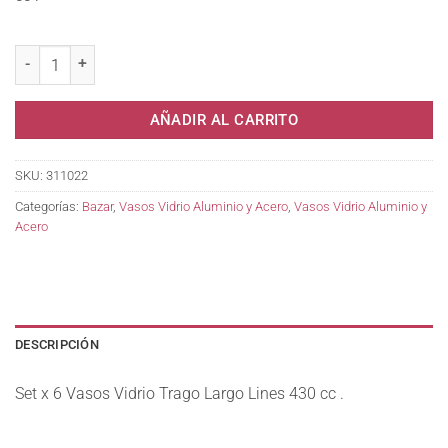
Set x 6 Vasos Vidrio Trago Largo Lines 430 cc . cantidad
AÑADIR AL CARRITO
SKU:
311022
Categorías:
Bazar
,
Vasos Vidrio Aluminio y Acero
,
Vasos Vidrio Aluminio y
Acero
DESCRIPCIÓN
Set x 6 Vasos Vidrio Trago Largo Lines 430 cc .