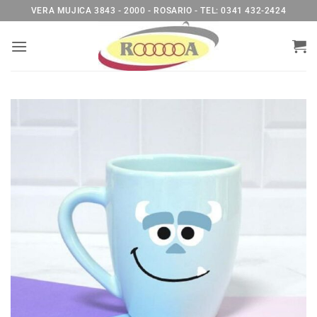
Saltar
VERA MUJICA 3843 - 2000 - ROSARIO - TEL: 0341 432-2424
al
contenido