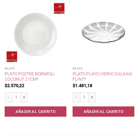
BAZAR
BAZAR
PLATO POSTRE BORMIOLI
PLATO PLAYO VIDRIO GALAXIA
COCONUT 21CM*
FLINT*
$
2.570,22
$
1.481,18
Plato Postre Bormioli Coconut 21cm* cantidad
Plato Playo Vidrio Galaxia Flint* cantida
AÑADIR AL CARRITO
AÑADIR AL CARRITO