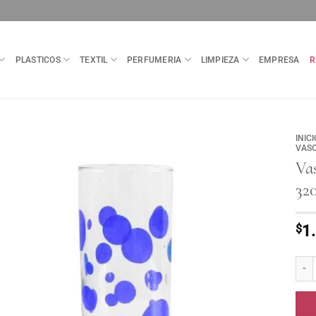
PLASTICOS
TEXTIL
PERFUMERIA
LIMPIEZA
EMPRESA
R
INICI
VASO
Va
32
$
1
Vaso