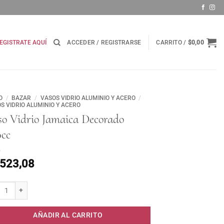
EGISTRATE AQUÍ
ACCEDER / REGISTRARSE
CARRITO /
$
0,00
O
/
BAZAR
/
VASOS VIDRIO ALUMINIO Y ACERO
/
S VIDRIO ALUMINIO Y ACERO
so Vidrio Jamaica Decorado
0cc
.523,08
 Vidrio Jamaica Decorado 320cc cantidad
AÑADIR AL CARRITO