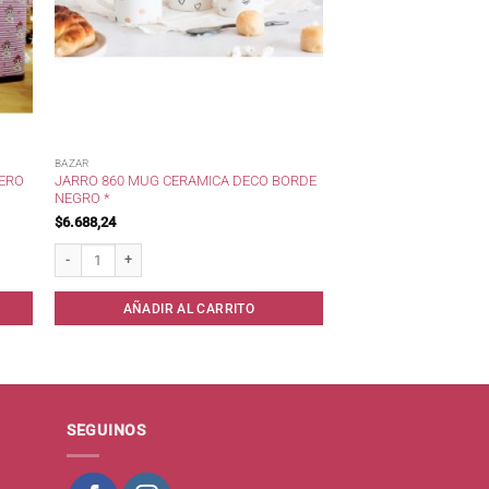
BAZAR
JARRO 860 MUG CERAMICA DECO BORDE
ERO
NEGRO *
$
6.688,24
idad
Jarro 860 Mug Ceramica Deco Borde Negro * cantidad
AÑADIR AL CARRITO
SEGUINOS