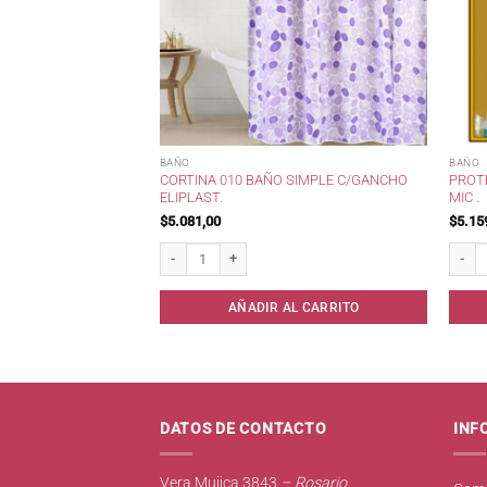
BAÑO
BAÑO
RIO RAYAS AGUA LINES
CORTINA 010 BAÑO SIMPLE C/GANCHO
PROT
ELIPLAST.
MIC .
$
5.081,00
$
5.15
ayas Agua Lines 270 cc . cantidad
Cortina 010 Baño Simple c/Gancho Eliplast. cantidad
Protec
AL CARRITO
AÑADIR AL CARRITO
DATOS DE CONTACTO
INF
Vera Mujica 3843
– Rosario