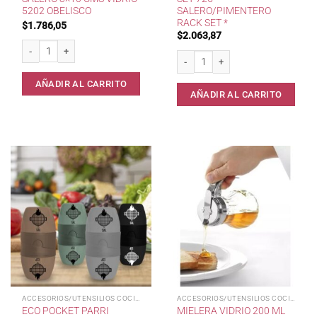
5202 OBELISCO
SALERO/PIMENTERO
RACK SET *
$
1.786,05
$
2.063,87
Salero 3x10 cms Vidrio 5202 Obelisco cantidad
Set 725 Salero/Pimentero Rack Set * 
AÑADIR AL CARRITO
AÑADIR AL CARRITO
ACCESORIOS/UTENSILIOS COCINA
ACCESORIOS/UTENSILIOS COCINA
ECO POCKET PARRI
MIELERA VIDRIO 200 ML