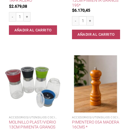
TAPA ACERO
12CM PIMIENTA GRANOS
195*
$
2.679,08
$
6.170,45
Quesera Vidrio 7x10 Tapa Acero cantidad
Molinillo Plast/Acril 12cm Pimienta 
AÑADIR AL CARRITO
AÑADIR AL CARRITO
ACCESORIOS/UTENSILIOS COCINA
ACCESORIOS/UTENSILIOS COCINA
MOLINILLO PLAST/VIDRIO
PIMENTERO 05A MADERA
13CM PIMIENTA GRANOS
16CMS *