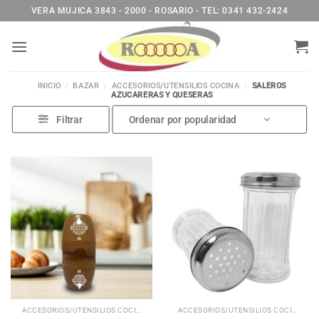
Saltar
VERA MUJICA 3843 - 2000 - ROSARIO - TEL: 0341 432-2424
al
contenido
INICIO
/
BAZAR
/
ACCESORIOS/UTENSILIOS COCINA
/
SALEROS
AZUCARERAS Y QUESERAS
Filtrar
ACCESORIOS/UTENSILIOS COCINA
ACCESORIOS/UTENSILIOS COCINA