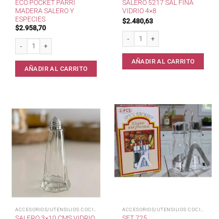
ECO POCKET PARRI
SALERO 5217 SAL FINA
MADERA SALERO Y
VIDRIO 4×8
ESPECIES
$
2.480,63
$
2.958,70
Salero 5217 Sal Fina Vidrio 4x8 cant
Eco Pocket Parri MADERA salero y especies cantidad
AÑADIR AL CARRITO
AÑADIR AL CARRITO
ACCESORIOS/UTENSILIOS COCINA
ACCESORIOS/UTENSILIOS COCINA
SALERO 3×10 CMS VIDRIO
SET 725