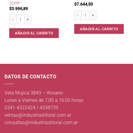
3268*
$
7.644,50
$
5.996,89
Pimentero 05A Madera 16cms * cant
Molinillo Plast/Vidrio 13cm Pimienta Granos 3268* cantidad
AÑADIR AL CARRITO
AÑADIR AL CARRITO
DATOS DE CONTACTO
Vera Mujica 3843
– Rosario
Lunes a Viernes de 7:00 a 16:00 horas
0341-4322424 / 4338739
ventas@industriaslitoral.com.ar
consultas@industriaslitoral.com.ar