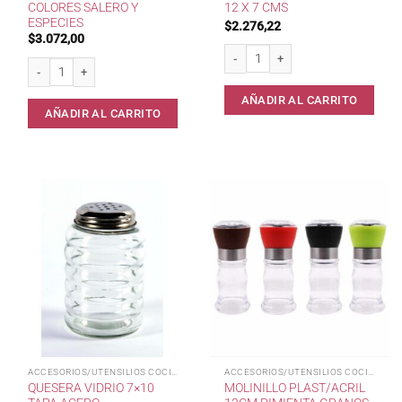
COLORES SALERO Y
12 X 7 CMS
ESPECIES
$
2.276,22
$
3.072,00
Mielera Vidrio 200 ml 12 x 7 cms can
Eco Pocket Parri Colores Salero y Especies cantidad
AÑADIR AL CARRITO
AÑADIR AL CARRITO
ACCESORIOS/UTENSILIOS COCINA
ACCESORIOS/UTENSILIOS COCINA
QUESERA VIDRIO 7×10
MOLINILLO PLAST/ACRIL