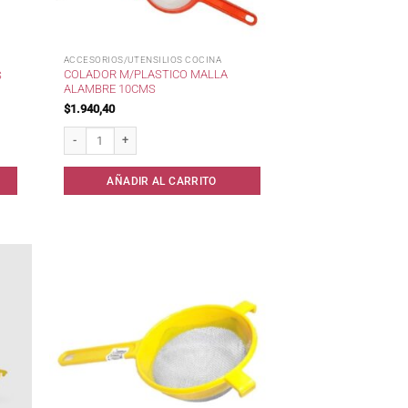
ACCESORIOS/UTENSILIOS COCINA
COLADOR M/PLASTICO MALLA
S
ALAMBRE 10CMS
$
1.940,40
ad
Colador m/Plastico Malla Alambre 10cms cantidad
AÑADIR AL CARRITO