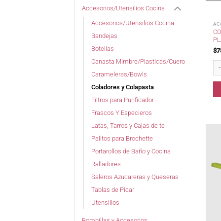
Accesorios/Utensilios Cocina
Accesorios/Utensilios Cocina
AC
CO
Bandejas
PL
Botellas
$
7
Canasta Mimbre/Plasticas/Cuero
Col
Carameleras/Bowls
Coladores y Colapasta
Filtros para Purificador
Frascos Y Especieros
Latas, Tarros y Cajas de te
Palitos para Brochette
Portarollos de Baño y Cocina
Ralladores
Saleros Azucareras y Queseras
Tablas de Picar
Utensilios
Bombillas y Accesorios