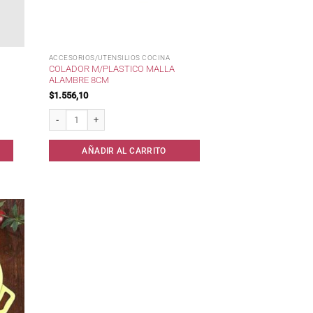
ACCESORIOS/UTENSILIOS COCINA
COLADOR M/PLASTICO MALLA
ALAMBRE 8CM
$
1.556,10
antidad
Colador m/Plastico Malla Alambre 8cm cantidad
AÑADIR AL CARRITO