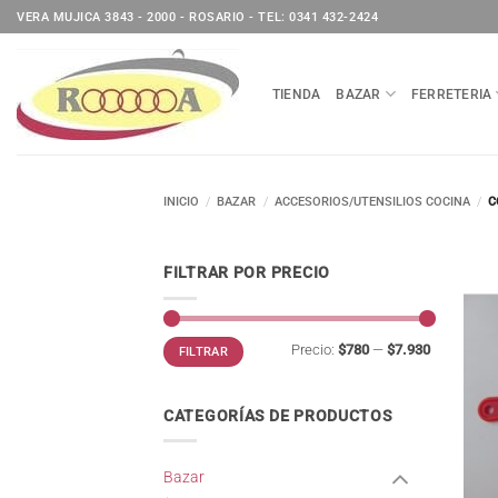
Saltar
VERA MUJICA 3843 - 2000 - ROSARIO - TEL: 0341 432-2424
al
contenido
TIENDA
BAZAR
FERRETERIA
INICIO
/
BAZAR
/
ACCESORIOS/UTENSILIOS COCINA
/
C
FILTRAR POR PRECIO
Precio
Precio
Precio:
$780
—
$7.930
FILTRAR
mínimo
máximo
CATEGORÍAS DE PRODUCTOS
Bazar