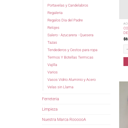
Portavelas y Candelabros
Regaleria
Regalos Dia del Padre
AC
Relojes
CO
DE
Salero - Azucarera - Quesera
$
3
Tazas
Col
Tendederos y Cestos para ropa
Termos Y Botellas Termicas
Vajilla
Varios
Vasos Vidrio Aluminio y Acero
Velas sin Llama
Ferreteria
Limpieza
Nuestra Marca RoooooA