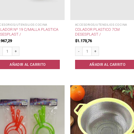
CESORIOS/UTENSILIOS COCINA
ACCESORIOS/UTENSILIOS COCINA
LADOR Nº 19 C/MALLA PLASTICA
COLADOR PLASTICO 7CM
SESPLAST /
DESESPLAST /
.967,29
$
1.173,76
ador Nº 19 c/Malla Plastica Desesplast / cantidad
Colador Plastico 7cm Desesplast / c
AÑADIR AL CARRITO
AÑADIR AL CARRITO