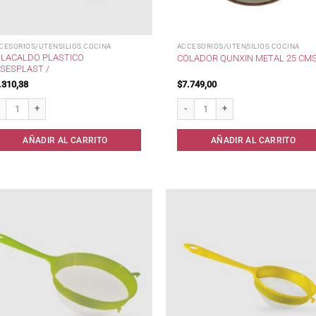
CESORIOS/UTENSILIOS COCINA
ACCESORIOS/UTENSILIOS COCINA
LACALDO PLASTICO
COLADOR QUNXIN METAL 25 CM
SESPLAST /
.310,38
$
7.749,00
acaldo Plastico Desesplast / cantidad
Colador Qunxin Metal 25 cms cantid
AÑADIR AL CARRITO
AÑADIR AL CARRITO