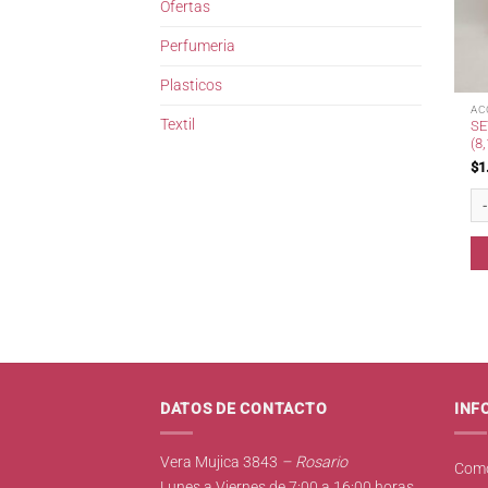
Ofertas
Perfumeria
Plasticos
AC
Textil
SE
(8
$
1
Set
DATOS DE CONTACTO
INF
Vera Mujica 3843
– Rosario
Como
Lunes a Viernes de 7:00 a 16:00 horas