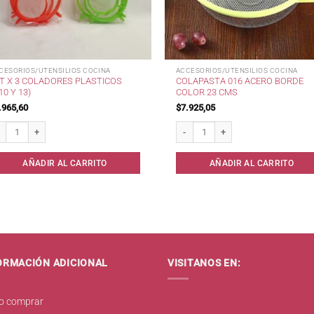
CESORIOS/UTENSILIOS COCINA
ACCESORIOS/UTENSILIOS COCINA
T X 3 COLADORES PLASTICOS
COLAPASTA 016 ACERO BORDE
,10 Y 13)
COLOR 23 CMS
.965,60
$
7.925,05
 x 3 Coladores Plasticos (8,10 y 13) cantidad
Colapasta 016 Acero Borde Color 23
AÑADIR AL CARRITO
AÑADIR AL CARRITO
ORMACIÓN ADICIONAL
VISITANOS EN:
 comprar