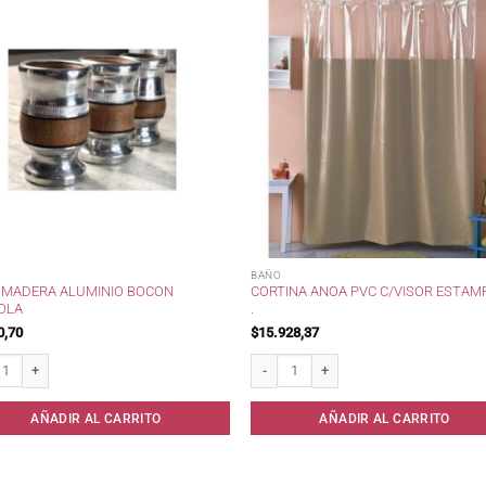
BAÑO
 MADERA ALUMINIO BOCON
CORTINA ANOA PVC C/VISOR ESTA
ROLA
.
0,70
$
15.928,37
adera Aluminio Bocon c/Virola cantidad
Cortina Anoa PVC c/Visor Estampado . c
AÑADIR AL CARRITO
AÑADIR AL CARRITO