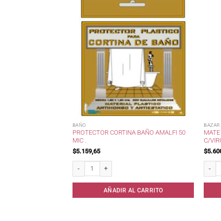
BAÑO
BAZAR
RIO RAYAS AGUA LINES
PROTECTOR CORTINA BAÑO AMALFI 50
MATE
MIC .
C/VI
$
5.159,65
$
5.60
ayas Agua Lines 270 cc . cantidad
Protector Cortina Baño Amalfi 50 mic . cantidad
Mate M
AL CARRITO
AÑADIR AL CARRITO