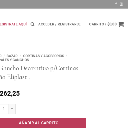
EGISTRATE AQUÍ
ACCEDER / REGISTRARSE
CARRITO /
$
0,00
O
/
BAZAR
/
CORTINAS Y ACCESORIOS
/
ALES Y GANCHOS
 Gancho Decorativo p/Cortinas
o Eliplast .
.262,25
ncho Decorativo p/Cortinas Baño Eliplast . cantidad
AÑADIR AL CARRITO