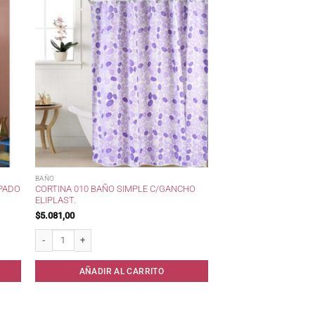
BAÑO
MPADO
CORTINA 010 BAÑO SIMPLE C/GANCHO
ELIPLAST.
$
5.081,00
antidad
Cortina 010 Baño Simple c/Gancho Eliplast. cantidad
AÑADIR AL CARRITO