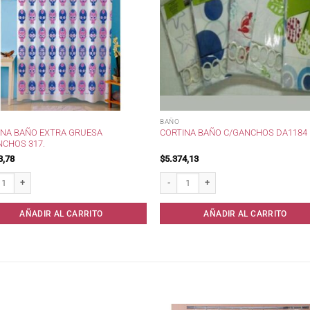
BAÑO
INA BAÑO EXTRA GRUESA
CORTINA BAÑO C/GANCHOS DA1184
NCHOS 317.
3,78
$
5.374,13
a Baño Extra Gruesa c/Ganchos 317. cantidad
Cortina Baño c/ganchos DA1184 cantid
AÑADIR AL CARRITO
AÑADIR AL CARRITO