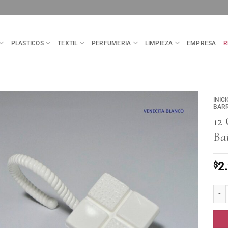
PLASTICOS
TEXTIL
PERFUMERIA
LIMPIEZA
EMPRESA
R
INICI
BARR
12
Bañ
$
2
12 Ga