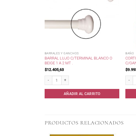
BARRALES Y GANCHOS
BAÑO
BARRAL LUJO C/TERMINAL BLANCO O
CORT
BEIGE 1 A 2 MT .
C/GA
$
12.405,63
$
9.99
Barral Lujo c/terminal Blanco o Beige 1 a 2 mt . cantidad
Cortin
AÑADIR AL CARRITO
PRODUCTOS RELACIONADOS