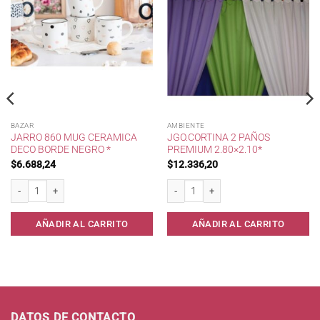
BAZAR
AMBIENTE
JARRO 860 MUG CERAMICA
JGO.CORTINA 2 PAÑOS
DECO BORDE NEGRO *
PREMIUM 2.80×2.10*
$
6.688,24
$
12.336,20
Jarro 860 Mug Ceramica Deco Borde Negro * cantidad
Jgo.Cortina 2 Paños Premium 2.80x2.10
AÑADIR AL CARRITO
AÑADIR AL CARRITO
DATOS DE CONTACTO