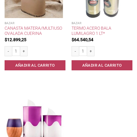
BAZAR
BAZAR
CANASTA MATERA/MULTIUSO
TERMO ACERO BALA
OVALADA CUERINA
LUMILAGRO 1 LT*
$
12.899,25
$
64.540,54
Canasta Matera/Multiuso Ovalada Cuerina cantidad
Termo Acero Bala Lumilagro 1 lt* cantid
AÑADIR AL CARRITO
AÑADIR AL CARRITO