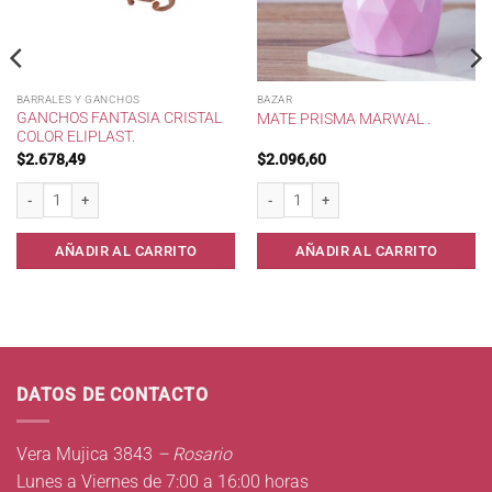
BARRALES Y GANCHOS
BAZAR
GANCHOS FANTASIA CRISTAL
MATE PRISMA MARWAL .
COLOR ELIPLAST.
$
2.678,49
$
2.096,60
Ganchos Fantasia Cristal Color Eliplast. cantidad
Mate Prisma Marwal . cantidad
ed.Yesi. cantidad
AÑADIR AL CARRITO
AÑADIR AL CARRITO
DATOS DE CONTACTO
Vera Mujica 3843
– Rosario
Lunes a Viernes de 7:00 a 16:00 horas