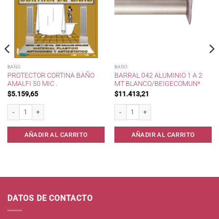
BAÑO
BAÑO
PROTECTOR CORTINA BAÑO
BARRAL 042 ALUMINIO 1 A 2
AMALFI 50 MIC .
MT BLANCO/BEIGECOMUN*
$
5.159,65
$
11.413,21
last. cantidad
Protector Cortina Baño Amalfi 50 mic . cantidad
Barral 042 Aluminio 1 a 2 mt Blanco/B
AÑADIR AL CARRITO
AÑADIR AL CARRITO
DATOS DE CONTACTO