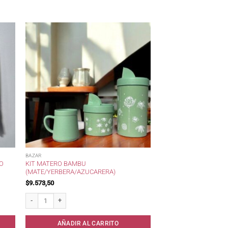
BAZAR
ÑO
KIT MATERO BAMBU
(MATE/YERBERA/AZUCARERA)
$
9.573,50
es * cantidad
Kit Matero Bambu (Mate/Yerbera/Azucarera) cantidad
AÑADIR AL CARRITO