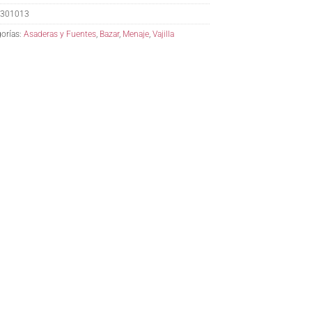
301013
orías:
Asaderas y Fuentes
,
Bazar
,
Menaje
,
Vajilla