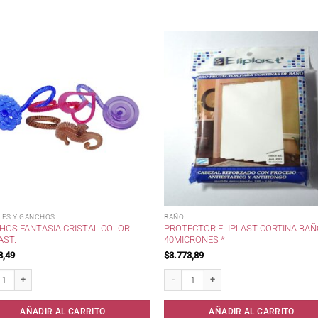
LES Y GANCHOS
BAÑO
HOS FANTASIA CRISTAL COLOR
PROTECTOR ELIPLAST CORTINA BA
AST.
40MICRONES *
8,49
$
3.773,89
idad
s Fantasia Cristal Color Eliplast. cantidad
Protector Eliplast Cortina Baño 40micron
AÑADIR AL CARRITO
AÑADIR AL CARRITO