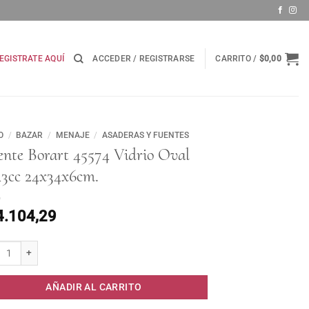
EGISTRATE AQUÍ
ACCEDER / REGISTRARSE
CARRITO /
$
0,00
O
/
BAZAR
/
MENAJE
/
ASADERAS Y FUENTES
ente Borart 45574 Vidrio Oval
43cc 24x34x6cm.
4.104,29
te Borart 45574 Vidrio Oval 3243cc 24x34x6cm. cantidad
AÑADIR AL CARRITO