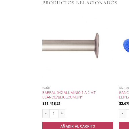
PRODUCTOS RELACIONADOS
BAÑO
BARRA
370 ACERO C/TEMP
BARRAL 042 ALUMINIO 1 A 2 MT
GANC
BLANCO/BEIGECOMUN*
ELIPL
$
11.413,21
$
2.67
cero c/Temp Digital 500cc. cantidad
Barral 042 Aluminio 1 a 2 mt Blanco/BeigeComun* cant
Gancho
AL CARRITO
AÑADIR AL CARRITO