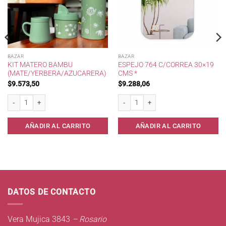
BAZAR
BAZAR
KIT MATERO BAMBU
ESPEJO 764 C/CORREA 30×19
(MATE/YERBERA/AZUCARERA)
CMS *
$
9.573,50
$
9.288,06
 270 cc . cantidad
Kit Matero Bambu (Mate/Yerbera/Azucarera) cantidad
Espejo 764 c/Correa 30x19 cms * canti
AÑADIR AL CARRITO
AÑADIR AL CARRITO
DATOS DE CONTACTO
Vera Mujica 3843
– Rosario