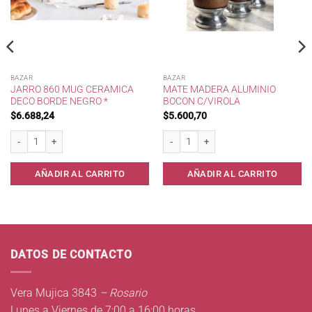
BAZAR
BAZAR
JARRO 860 MUG CERAMICA
MATE MADERA ALUMINIO
DECO BORDE NEGRO *
BOCON C/VIROLA
$
6.688,24
$
5.600,70
idad
Jarro 860 Mug Ceramica Deco Borde Negro * cantidad
Mate Madera Aluminio Bocon c/Virola c
AÑADIR AL CARRITO
AÑADIR AL CARRITO
DATOS DE CONTACTO
Vera Mujica 3843
– Rosario
Lunes a Viernes de 7:00 a 16:00 horas